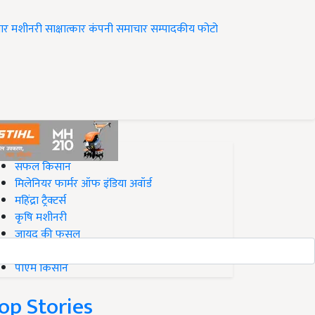
ार
मशीनरी
साक्षात्कार
कंपनी समाचार
सम्पादकीय
फोटो
op on Krishi Jagran
सफल किसान
मिलेनियर फार्मर ऑफ इंडिया अवॉर्ड
महिंद्रा ट्रैक्टर्स
कृषि मशीनरी
जायद की फसल
बिज़नेस आइडियाज
पीएम किसान
op Stories