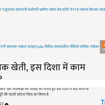
एं
पशुपालन
बागवानी
मशीनरी
ग्रामीण उद्योग
वेब स्टोरी
#FTB
सफल किसान
बाज
ंपनी समाचार
लाइफ स्टाइल
Jobs
विविध
सम्पादकीय
वीडियो
मासिक पत्रिका
#T
ेनिक खेती, इस दिशा में काम
P
किए और विशेषज्ञों की सलाह को मानते हुए इस दिशा में कई काम भी
 की घटती उर्वरता चिंता का विषय है.
T
IST