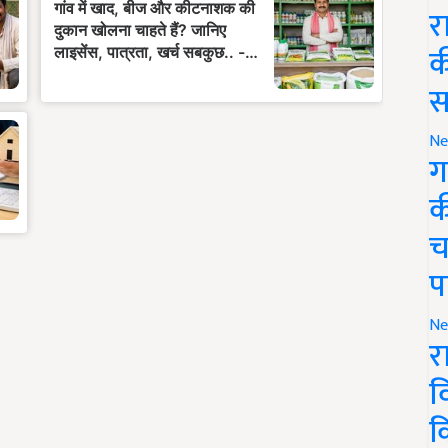
र
क
स
Ne
ग
क
च
प
Ne
र
व
क