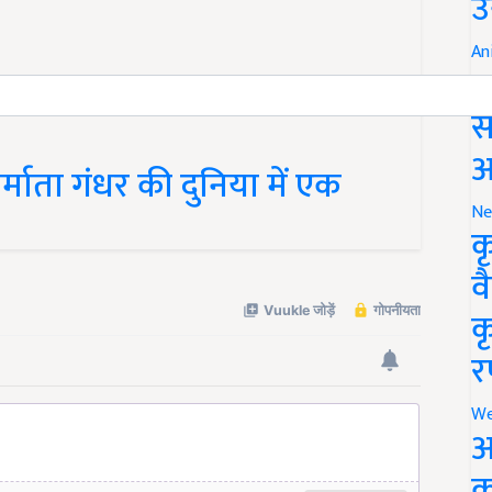
उ
An
ब
स
आ
र्माता गंधर की दुनिया में एक
Ne
क
व
क
र
We
अ
क