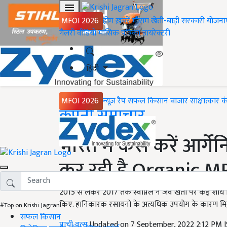
MFOI 2026
होम
ख़बरें
मौसम
खेती-बाड़ी
सरकारी योजना
गैलरी
वीडियो
मासिक पत्रिका
डायरेक्टरी
हिंदी
MFOI 2026
न्यूज़ रैप
सफल किसान
बाजार
साक्षात्कार
क
Home
कंपनी समाचार
भारत में कैसे करें आर्ग
कर रही है Organic M
2015 से लेकर 2017 तक स्वप्निल ने जैव खेती पर कई शोध 
किए. हानिकारक रसायनों के अत्यधिक उपयोग के कारण मिट्टी
#Top on Krishi Jagran
सफल किसान
प्राची वत्स
Updated on 7 September, 2022 2:12 PM 