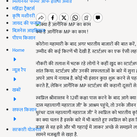
मिलेनियर फार्मर ऑफ इंडिया अवॉर्ड
महिंद्रा ट्रैक्टर्स
कृषि मशीनरी
जायद की फसल
बिज़नेस आइडियाज
क्या है आर्गेनिक MP का काम !
पीएम किसान
कोरोना महामारी के बाद अगर भारतीय बाजारों की बात करें,
Home
उम्मीद की कई किरणें भी देखी हैं. स्टार्टअप का एक ऐसी लह
नौकरी की तलाश में भटक रहे लोगों ने कहीं खुद का स्टार्टअ
न्यूज़ रैप
शांत किया. स्टार्टअप और उनकी सफलताओं के बारे में सुना हो
अपने आप में नायाब है. कोई भी इंसान कुछ शुरू करने से पहले 
करते हैं, लेकिन आर्गेनिक MP स्टार्टअप की कहानी दूसरों
खबरें
स्वप्निल श्रीवास्तव ने 12वीं कक्षा पास करने के बाद आगे क्या
दास महात्यागी महाराज जी" के आश्रम पहुंचे, तो उनके जीवन क
सफल किसान
धुरंधर दास महात्यागी महाराज जी" ने स्वप्निल को भारतीय क
का क्या चलन है इसके बारे में भी बताते हुए स्वप्निल को इस
वजह से वह इसे और भी गहराई में जाकर अच्छे से समझने
सरकारी योजनाएं
सामने मजबूती से खड़ा है.