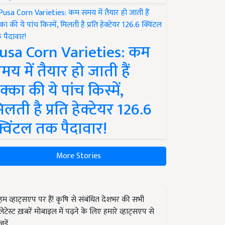
usa Corn Varieties: कम
मय में तैयार हो जाती हैं
क्का की ये पांच किस्में,
िलती है प्रति हेक्टेयर 126.6
्विंटल तक पैदावार!
More Stories
हम व्हाट्सएप पर हैं! कृषि से संबंधित देशभर की सभी
लेटेस्ट ख़बरें मोबाइल में पढ़ने के लिए हमारे व्हाट्सएप से
जुड़ें.