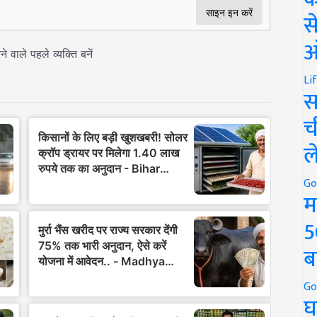
स
ऑ
Li
स
च
ल
Go
म
5
ब
Go
घ