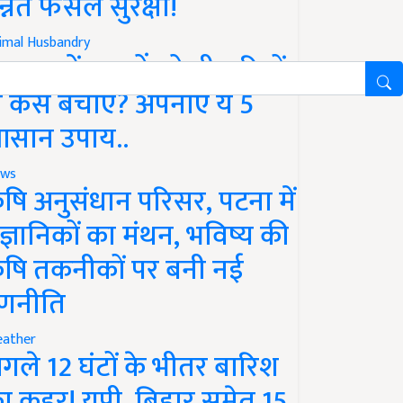
न्नत फसल सुरक्षा!
imal Husbandry
रसात में पशुओं को बीमारियों
े कैसे बचाएं? अपनाएं ये 5
सान उपाय..
ws
ृषि अनुसंधान परिसर, पटना में
ैज्ञानिकों का मंथन, भविष्य की
ृषि तकनीकों पर बनी नई
णनीति
ather
गले 12 घंटों के भीतर बारिश
ा कहर! यूपी, बिहार समेत 15