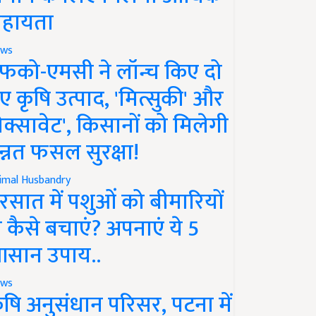
हायता
ws
फको-एमसी ने लॉन्च किए दो
ए कृषि उत्पाद, 'मित्सुकी' और
नेक्सावेट', किसानों को मिलेगी
न्नत फसल सुरक्षा!
imal Husbandry
रसात में पशुओं को बीमारियों
े कैसे बचाएं? अपनाएं ये 5
सान उपाय..
ws
ृषि अनुसंधान परिसर, पटना में