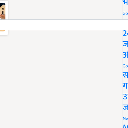
भ
Go
P
2
ज
औ
Go
स
ग
उ
ज
Ne
M