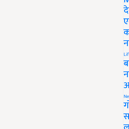
द
ए
क
न
Li
ब
न
आ
Ne
ग
स
ल