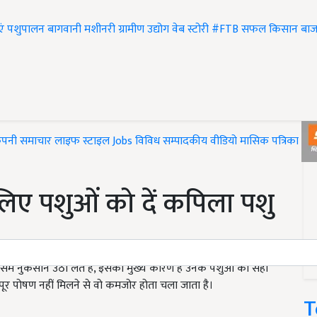
एं
पशुपालन
बागवानी
मशीनरी
ग्रामीण उद्योग
वेब स्टोरी
#FTB
सफल किसान
बाज
ंपनी समाचार
लाइफ स्टाइल
Jobs
विविध
सम्पादकीय
वीडियो
मासिक पत्रिका
#T
 लिए पशुओं को दें कपिला पशु
ें नुकसान उठा लेते हैं, इसका मुख्य कारण है उनके पशुओं को सही
र पोषण नहीं मिलने से वो कमजोर होता चला जाता है।
T