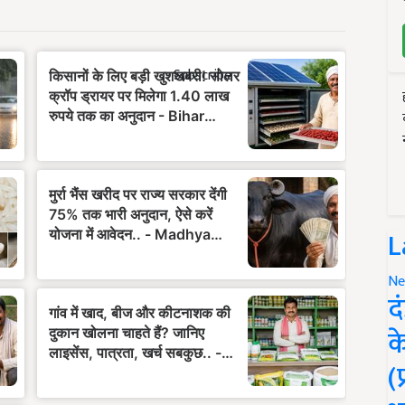
Subscribe
L
Ne
द
क
(