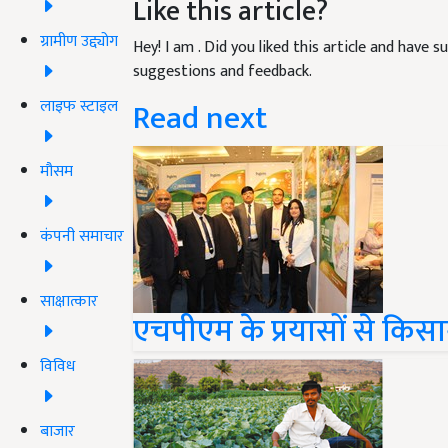
Like this article?
ग्रामीण उद्द्योग
Hey! I am
. Did you liked this article and have 
suggestions and feedback.
Read next
लाइफ स्टाइल
मौसम
कंपनी समाचार
साक्षात्कार
एचपीएम के प्रयासों से किस
विविध
बाजार