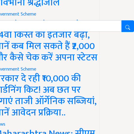
ावभीनी श्रद्धांजलि
vernment Scheme
M Kisan Yojana Update:
4वीं किस्त का इंतजार बढ़ा,
ानें कब मिल सकते हैं ₹2,000
र कैसे चेक करें अपना स्टेटस
vernment Scheme
रकार दे रही ₹10,000 की
ार्डनिंग किट! अब छत पर
गाएं ताजी ऑर्गेनिक सब्जियां,
ानें आवेदन प्रक्रिया..
ws
aharashtra News: सीएम