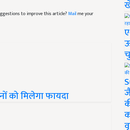
ख
suggestions to improve this article?
Mail
me your
ए
ऊ
च
S
ज
ानों को मिलेगा फायदा
क
क
वृ