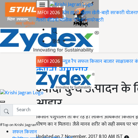
MFOI 2026
होम
ख़बरें
मौसम
खेती-बाड़ी
सरकारी योजना
गैलरी
वीडियो
मासिक पत्रिका
डायरेक्टरी
हिंदी
MFOI 2026
न्यूज़ रैप
सफल किसान
बाजार
साक्षात्कार
क
Home
कंपनी समाचार
ज्यादा दुग्ध उत्पादन के
आहार...
किसान पशुपालन तो कर रहे हैं। लेकिन अधिकतर किसान इसम
पोषण का न मिलना। जैसे मानव शरीर को सही समय पर भरपू
#Top on Krishi Jagran
सफल किसान
Updated on 7 November, 2017 8:10 AM IST