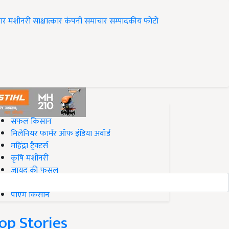
ार
मशीनरी
साक्षात्कार
कंपनी समाचार
सम्पादकीय
फोटो
op on Krishi Jagran
सफल किसान
मिलेनियर फार्मर ऑफ इंडिया अवॉर्ड
महिंद्रा ट्रैक्टर्स
कृषि मशीनरी
जायद की फसल
बिज़नेस आइडियाज
पीएम किसान
op Stories