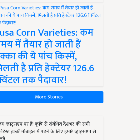
usa Corn Varieties: कम
मय में तैयार हो जाती हैं
क्का की ये पांच किस्में,
िलती है प्रति हेक्टेयर 126.6
्विंटल तक पैदावार!
More Stories
हम व्हाट्सएप पर हैं! कृषि से संबंधित देशभर की सभी
लेटेस्ट ख़बरें मोबाइल में पढ़ने के लिए हमारे व्हाट्सएप से
जुड़ें.