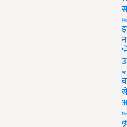
स
Ne
इ
न
'
उ
An
ब
स
आ
Ne
क