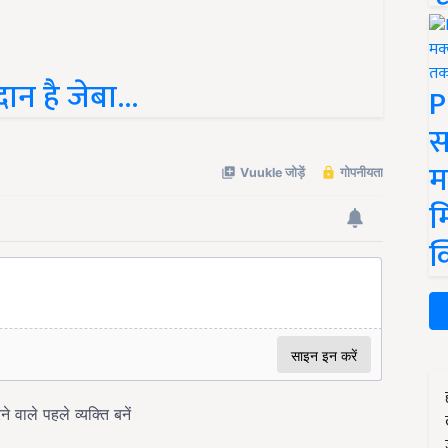
न है जेबा...
P
स
म
म
क