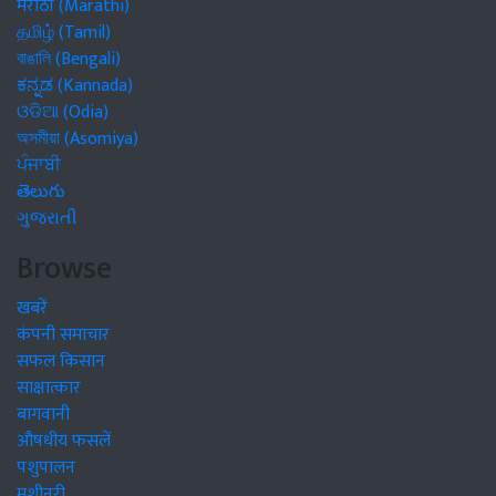
मराठी (Marathi)
தமிழ் (Tamil)
বাঙালি (Bengali)
ಕನ್ನಡ (Kannada)
ଓଡିଆ (Odia)
অসমীয়া (Asomiya)
ਪੰਜਾਬੀ
తెలుగు
ગુજરાતી
Browse
खबरें
कंपनी समाचार
सफल किसान
साक्षात्कार
बागवानी
औषधीय फसलें
पशुपालन
मशीनरी