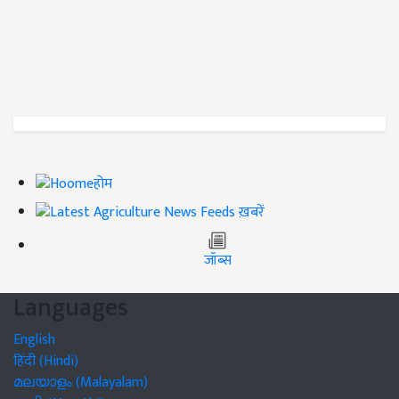
होम
ख़बरें
जॉब्स
Languages
English
हिंदी (Hindi)
മലയാളം (Malayalam)