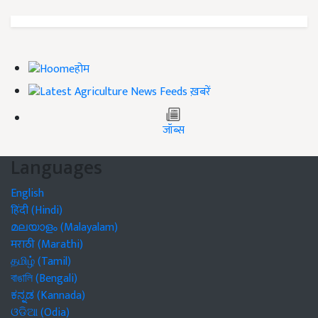
होम
ख़बरें
जॉब्स
Languages
English
हिंदी (Hindi)
മലയാളം (Malayalam)
मराठी (Marathi)
தமிழ் (Tamil)
বাঙালি (Bengali)
ಕನ್ನಡ (Kannada)
ଓଡିଆ (Odia)