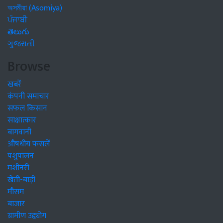
অসমীয়া (Asomiya)
ਪੰਜਾਬੀ
తెలుగు
ગુજરાતી
Browse
खबरें
कंपनी समाचार
सफल किसान
साक्षात्कार
बागवानी
औषधीय फसलें
पशुपालन
मशीनरी
खेती-बाड़ी
मौसम
बाजार
ग्रामीण उद्द्योग