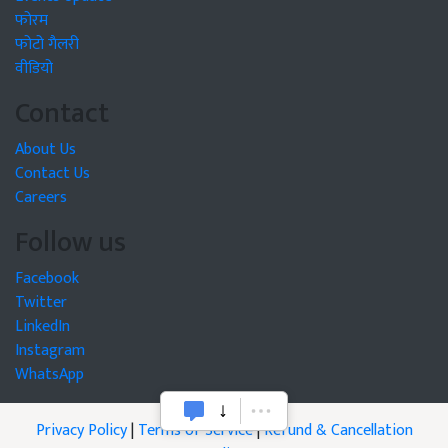
फोरम
फोटो गैलरी
वीडियो
Contact
About Us
Contact Us
Careers
Follow us
Facebook
Twitter
LinkedIn
Instagram
WhatsApp
Privacy Policy
|
Terms of Service
|
Refund & Cancellation