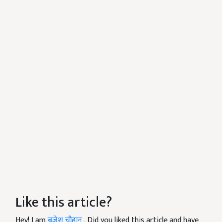
Like this article?
Hey! I am
बृजेश चौहान
. Did you liked this article and have