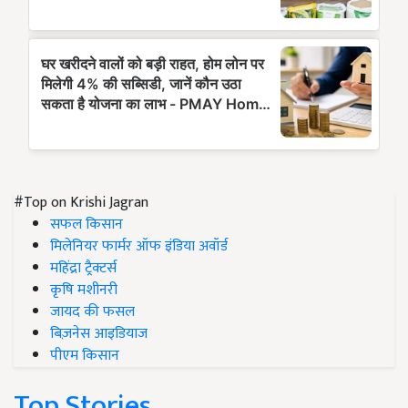
#Top on Krishi Jagran
सफल किसान
मिलेनियर फार्मर ऑफ इंडिया अवॉर्ड
महिंद्रा ट्रैक्टर्स
कृषि मशीनरी
जायद की फसल
बिज़नेस आइडियाज
पीएम किसान
Top Stories