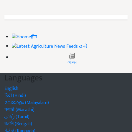
होम
ख़बरें
जॉब्स
Languages
English
हिंदी (Hindi)
മലയാളം (Malayalam)
मराठी (Marathi)
தமிழ் (Tamil)
বাঙালি (Bengali)
ಕನ್ನಡ (Kannada)