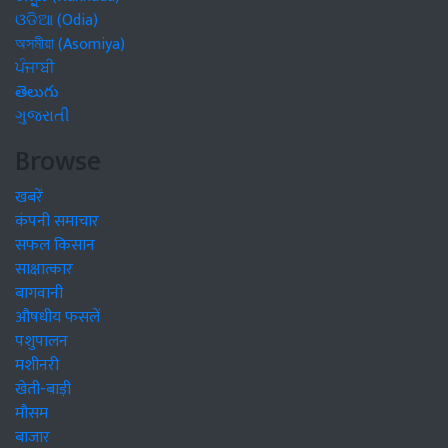
ଓଡିଆ (Odia)
অসমীয়া (Asomiya)
ਪੰਜਾਬੀ
తెలుగు
ગુજરાતી
Browse
खबरें
कंपनी समाचार
सफल किसान
साक्षात्कार
बागवानी
औषधीय फसलें
पशुपालन
मशीनरी
खेती-बाड़ी
मौसम
बाजार