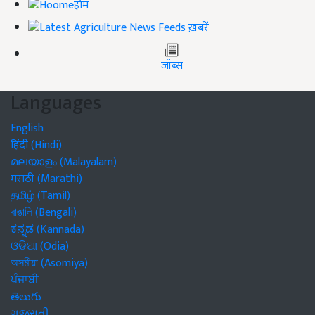
होम
ख़बरें
जॉब्स
Languages
English
हिंदी (Hindi)
മലയാളം (Malayalam)
मराठी (Marathi)
தமிழ் (Tamil)
বাঙালি (Bengali)
ಕನ್ನಡ (Kannada)
ଓଡିଆ (Odia)
অসমীয়া (Asomiya)
ਪੰਜਾਬੀ
తెలుగు
ગુજરાતી