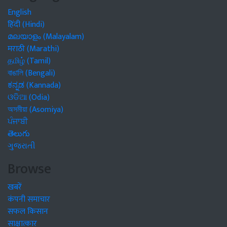
English
हिंदी (Hindi)
മലയാളം (Malayalam)
मराठी (Marathi)
தமிழ் (Tamil)
বাঙালি (Bengali)
ಕನ್ನಡ (Kannada)
ଓଡିଆ (Odia)
অসমীয়া (Asomiya)
ਪੰਜਾਬੀ
తెలుగు
ગુજરાતી
Browse
खबरें
कंपनी समाचार
सफल किसान
साक्षात्कार