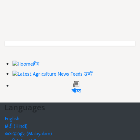
होम
ख़बरें
जॉब्स
Languages
English
हिंदी (Hindi)
മലയാളം (Malayalam)