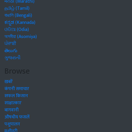
मराठी (Marathi)
தமிழ் (Tamil)
বাঙালি (Bengali)
ಕನ್ನಡ (Kannada)
ଓଡିଆ (Odia)
অসমীয়া (Asomiya)
ਪੰਜਾਬੀ
తెలుగు
ગુજરાતી
Browse
खबरें
कंपनी समाचार
सफल किसान
साक्षात्कार
बागवानी
औषधीय फसलें
पशुपालन
मशीनरी