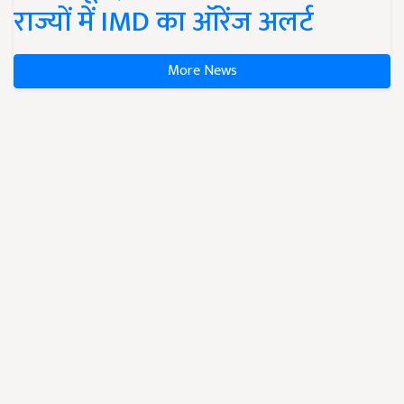
राज्यों में IMD का ऑरेंज अलर्ट
More News