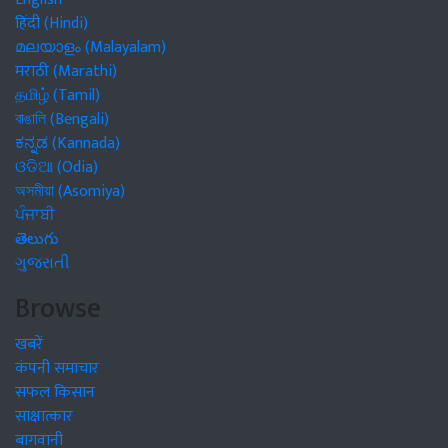
हिंदी (Hindi)
മലയാളം (Malayalam)
मराठी (Marathi)
தமிழ் (Tamil)
বাঙালি (Bengali)
ಕನ್ನಡ (Kannada)
ଓଡିଆ (Odia)
অসমীয়া (Asomiya)
ਪੰਜਾਬੀ
తెలుగు
ગુજરાતી
Browse
खबरें
कंपनी समाचार
सफल किसान
साक्षात्कार
बागवानी