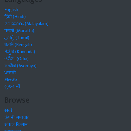
English
हिंदी (Hindi)
മലയാളം (Malayalam)
मराठी (Marathi)
தமிழ் (Tamil)
বাঙালি (Bengali)
ಕನ್ನಡ (Kannada)
ଓଡିଆ (Odia)
অসমীয়া (Asomiya)
ਪੰਜਾਬੀ
తెలుగు
ગુજરાતી
Browse
खबरें
कंपनी समाचार
सफल किसान