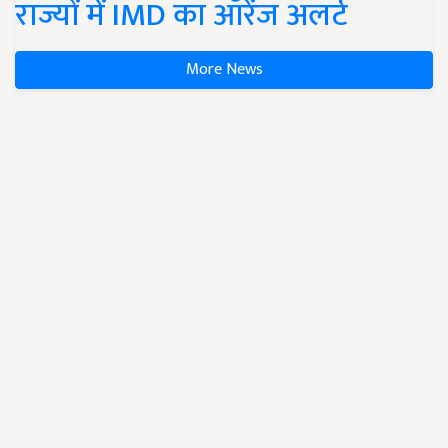
राज्यों में IMD का ऑरेंज अलर्ट
More News