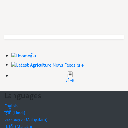
होम
ख़बरें
जॉब्स
Languages
English
हिंदी (Hindi)
മലയാളം (Malayalam)
मराठी (Marathi)