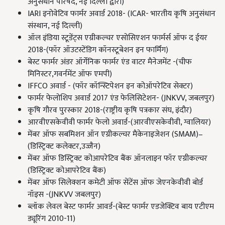
अनुसंधान परिषद, नई दिल्ली द्वारा)
IARI इनोवेटिव फार्मर अवार्ड 2018- (ICAR- भारतीय कृषि अनुसंधान
संस्थान, नई दिल्ली)
ऑल इंडिया स्टूडेंट्स एग्रीकल्चर एसोसिएशन फार्मर्स ऑफ द ईयर
2018-(फॉर ऑउटस्टेंडिग कॉनस्टूबेशन इन फार्मिंग)
बेस्ट फार्मर अंडर ऑर्गेनिक फार्मर एंड वाटर मैनेजमेंट -(चीफ
मिनिस्टर,गवर्नमेंट ऑफ एमपी)
IFFCO अवार्ड - (फॉर कॉन्स्टिपेशन इन कोऑपरेटिव सेक्टर)
फार्मर फेलोशिप अवार्ड 2017 एंड फेलिसिटेशन- (JNKVV, जबलपुर)
कृषि गौरव पुरस्कार 2018-(राष्ट्रीय कृषि पत्रकार संघ, इंदौर)
आरवीएसकेवीवी फार्मर फेलो अवार्ड-(आरवीएसकेवीवी, ग्वालियर)
मेंबर ऑफ सबमिशन ऑन एग्रीकल्चर मैकेनाइजेशन (SMAM)–
(डिस्ट्रिक्ट कलेक्टर,उज्जैन)
मेंबर ऑफ डिस्ट्रिक्ट कोआपरेटिव बैंक ऑनलाइन फॉर एग्रीकल्चर
(डिस्ट्रिक्ट कोआपरेटिव बैंक)
मेंबर ऑफ सिलेक्शन कमेटी ऑफ सेंटेंस ऑफ जेएनकेवीवी बोर्ड
नॉइस -(JNKVV जबलपुर)
ब्लॉक लेवल बेस्ट फार्मर आवर्ड-(बेस्ट फार्मर एडजेक्टिव बाय एटीएम
ड्यूरिंग 2010-11)