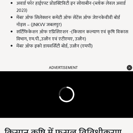
अवार्ड फॉर हाईएस्ट प्रोडक्टिविटी इन सोयाबीन-(ब्लॉक लेवल अवार्ड
2023)
मेंबर ऑफ सिलेक्शन कमेटी ऑफ सेंटेंस ऑफ जेएनकेवीवी बोर्ड
नॉइस – (JNKVV जबलपुर)
सर्टिफिकेशन ऑफ एप्रिसिएशन -(किसान कल्याण एवं कृषि विकास
विभाग, एम.पी.,उज्जैन एवं एटीएमए, उज्जैन)
मेंबर ऑफ इको डायवर्सिटी बोर्ड, उज्जैन (एमपी)
ADVERTISEMENT
किसान कृषि में फसल विविधीकरण