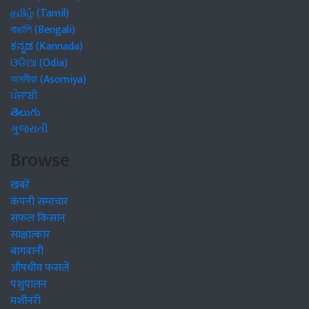
தமிழ் (Tamil)
বাঙালি (Bengali)
ಕನ್ನಡ (Kannada)
ଓଡିଆ (Odia)
অসমীয়া (Asomiya)
ਪੰਜਾਬੀ
తెలుగు
ગુજરાતી
Browse
खबरें
कंपनी समाचार
सफल किसान
साक्षात्कार
बागवानी
औषधीय फसलें
पशुपालन
मशीनरी