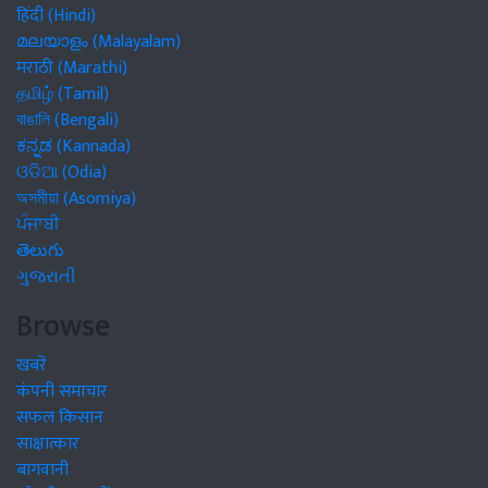
हिंदी (Hindi)
മലയാളം (Malayalam)
मराठी (Marathi)
தமிழ் (Tamil)
বাঙালি (Bengali)
ಕನ್ನಡ (Kannada)
ଓଡିଆ (Odia)
অসমীয়া (Asomiya)
ਪੰਜਾਬੀ
తెలుగు
ગુજરાતી
Browse
खबरें
कंपनी समाचार
सफल किसान
साक्षात्कार
बागवानी