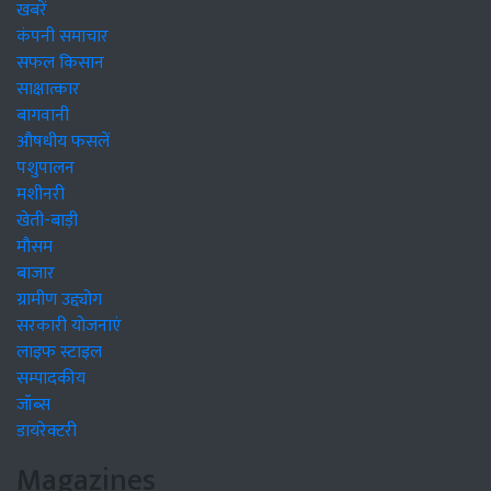
खबरें
कंपनी समाचार
सफल किसान
साक्षात्कार
बागवानी
औषधीय फसलें
पशुपालन
मशीनरी
खेती-बाड़ी
मौसम
बाजार
ग्रामीण उद्द्योग
सरकारी योजनाएं
लाइफ स्टाइल
सम्पादकीय
जॉब्स
डायरेक्टरी
Magazines