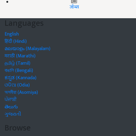
जॉब्स
Languages
English
हिंदी (Hindi)
മലയാളം (Malayalam)
मराठी (Marathi)
தமிழ் (Tamil)
বাঙালি (Bengali)
ಕನ್ನಡ (Kannada)
ଓଡିଆ (Odia)
অসমীয়া (Asomiya)
ਪੰਜਾਬੀ
తెలుగు
ગુજરાતી
Browse