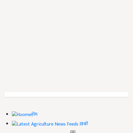
होम
ख़बरें