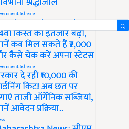
ावभीनी श्रद्धांजलि
vernment Scheme
M Kisan Yojana Update:
4वीं किस्त का इंतजार बढ़ा,
ानें कब मिल सकते हैं ₹2,000
र कैसे चेक करें अपना स्टेटस
vernment Scheme
रकार दे रही ₹10,000 की
ार्डनिंग किट! अब छत पर
गाएं ताजी ऑर्गेनिक सब्जियां,
ानें आवेदन प्रक्रिया..
ws
aharashtra News: सीएम