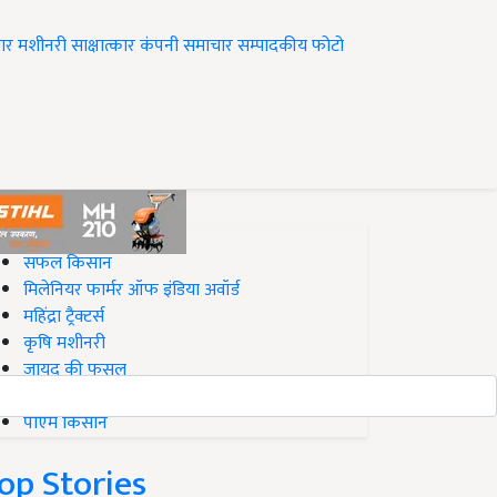
ार
मशीनरी
साक्षात्कार
कंपनी समाचार
सम्पादकीय
फोटो
op on Krishi Jagran
सफल किसान
मिलेनियर फार्मर ऑफ इंडिया अवॉर्ड
महिंद्रा ट्रैक्टर्स
कृषि मशीनरी
जायद की फसल
बिज़नेस आइडियाज
पीएम किसान
op Stories