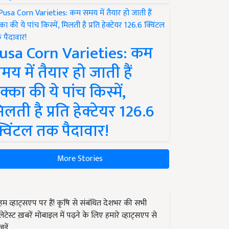
usa Corn Varieties: कम
मय में तैयार हो जाती हैं
क्का की ये पांच किस्में,
िलती है प्रति हेक्टेयर 126.6
्विंटल तक पैदावार!
More Stories
हम व्हाट्सएप पर हैं! कृषि से संबंधित देशभर की सभी
लेटेस्ट ख़बरें मोबाइल में पढ़ने के लिए हमारे व्हाट्सएप से
जुड़ें.