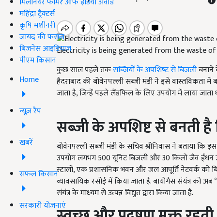
मिलेनियर फार्मर ऑफ इंडिया अवॉर्ड
महिंद्रा ट्रैक्टर्स
कृषि मशीनरी
जायद की फसल
बिज़नेस आइडियाज
Electricity is being generated from the waste of
पीएम किसान
कुछ साल पहले तक
सब्जियों के अपशिष्‍ट से बिजली
बनाने क
Home
हैदराबाद की बोवेनपल्ली सब्‍जी मंडी ने इसे वास्‍तविकता मे
जाता है, जिन्‍हें पहले लैंडफिल के लिए उपयोग में लाया जाता
न्यूज़ रैप
सब्जी के अपशिष्ट से बनती ह
खबरें
बोवेनपल्ली सब्जी मंडी के सचिव श्रीनिवास ने बताया कि इस 
उपयोग लगभग 500 यूनिट बिजली और 30 किलो जैव ईंधन उत्पन्न 
स्टालों, एक प्रशासनिक भवन और जल आपूर्ति नेटवर्क को ब
सफल किसान
व्यावसायिक रसोई में किया जाता है. बायोगैस संयंत्र को अब ‘
संयंत्र के माध्‍यम से उत्पन्न विद्युत द्वारा किया जाता है.
सरकारी योजनाएं
स्‍वच्‍छ और प्रदूषण मुक्त रहती 