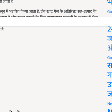
भ
 जाता है.
ून में भंडारित किया जाता है. जैव खाद गैस के अतिरिक्त सह-उत्पाद के
Go
P
किया जाता है और खाना पकाने के लिए पाइपलाइन प्रणाली के माध्यम से भेजा
 आपूर्ति की जाती है जिसका उपयोग कोल्ड स्टोरेज कमरे, पानी के पंप,
2
है.
ज
औ
Go
स
ग
उ
ज
Ne
M