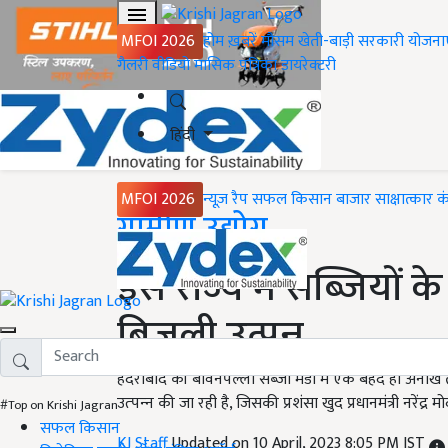
MFOI 2026
होम
ख़बरें
मौसम
खेती-बाड़ी
सरकारी योजना
गैलरी
वीडियो
मासिक पत्रिका
डायरेक्टरी
हिंदी
MFOI 2026
न्यूज़ रैप
सफल किसान
बाजार
साक्षात्कार
क
Home
ग्रामीण उद्योग
इस राज्य में सब्जियों क
बिजली उत्पन्न
हैदराबाद की बोवेनपल्ली सब्जी मंडी में एक बेहद ही अनोखे त
उत्‍पन्‍न की जा रही है, जिसकी प्रशंसा खुद प्रधानमंत्री नरेंद्र 
#Top on Krishi Jagran
सफल किसान
KJ Staff
Updated on 10 April, 2023 8:05 PM IST