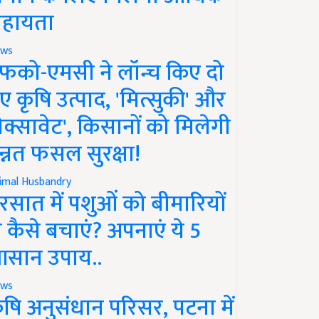
हायता
ws
फको-एमसी ने लॉन्च किए दो
ए कृषि उत्पाद, 'मित्सुकी' और
नेक्सावेट', किसानों को मिलेगी
न्नत फसल सुरक्षा!
imal Husbandry
रसात में पशुओं को बीमारियों
े कैसे बचाएं? अपनाएं ये 5
सान उपाय..
ws
ृषि अनुसंधान परिसर, पटना में