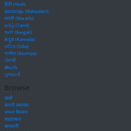
हिंदी (Hindi)
മലയാളം (Malayalam)
मराठी (Marathi)
தமிழ் (Tamil)
বাঙালি (Bengali)
ಕನ್ನಡ (Kannada)
ଓଡିଆ (Odia)
অসমীয়া (Asomiya)
ਪੰਜਾਬੀ
తెలుగు
ગુજરાતી
Browse
खबरें
कंपनी समाचार
सफल किसान
साक्षात्कार
बागवानी