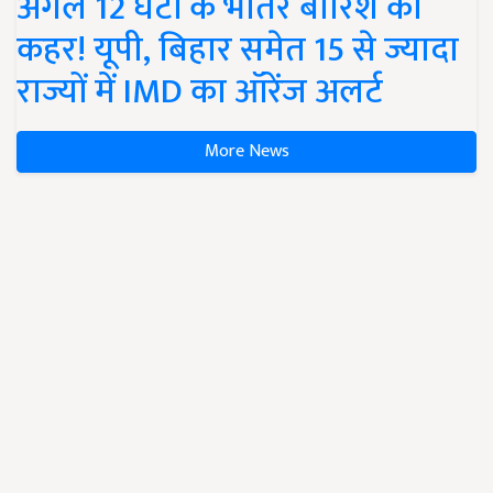
अगले 12 घंटों के भीतर बारिश का
कहर! यूपी, बिहार समेत 15 से ज्यादा
राज्यों में IMD का ऑरेंज अलर्ट
More News