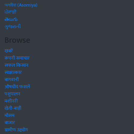
অসমীয়া (Asomiya)
ਪੰਜਾਬੀ
తెలుగు
ગુજરાતી
Browse
खबरें
कंपनी समाचार
सफल किसान
साक्षात्कार
बागवानी
औषधीय फसलें
पशुपालन
मशीनरी
खेती-बाड़ी
मौसम
बाजार
ग्रामीण उद्द्योग