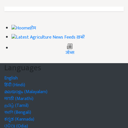
होम
ख़बरें
जॉब्स
Languages
English
हिंदी (Hindi)
മലയാളം (Malayalam)
मराठी (Marathi)
தமிழ் (Tamil)
বাঙালি (Bengali)
ಕನ್ನಡ (Kannada)
ଓଡିଆ (Odia)