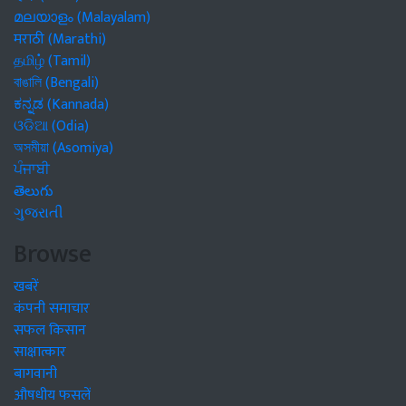
മലയാളം (Malayalam)
मराठी (Marathi)
தமிழ் (Tamil)
বাঙালি (Bengali)
ಕನ್ನಡ (Kannada)
ଓଡିଆ (Odia)
অসমীয়া (Asomiya)
ਪੰਜਾਬੀ
తెలుగు
ગુજરાતી
Browse
खबरें
कंपनी समाचार
सफल किसान
साक्षात्कार
बागवानी
औषधीय फसलें