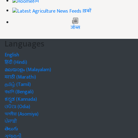
होम
ख़बरें
जॉब्स
Languages
English
हिंदी (Hindi)
മലയാളം (Malayalam)
मराठी (Marathi)
தமிழ் (Tamil)
বাঙালি (Bengali)
ಕನ್ನಡ (Kannada)
ଓଡିଆ (Odia)
অসমীয়া (Asomiya)
ਪੰਜਾਬੀ
తెలుగు
ગુજરાતી