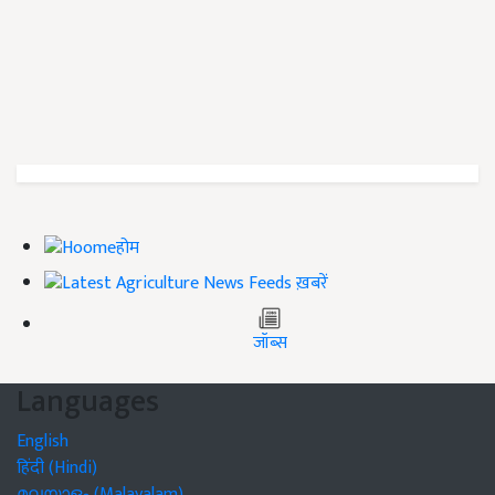
होम
ख़बरें
जॉब्स
Languages
English
हिंदी (Hindi)
മലയാളം (Malayalam)