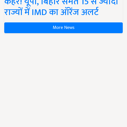
कहर! यूपी, बिहार समेत 15 से ज्यादा
राज्यों में IMD का ऑरेंज अलर्ट
More News