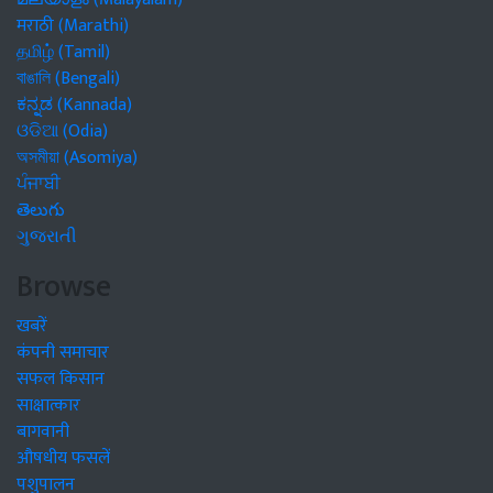
मराठी (Marathi)
தமிழ் (Tamil)
বাঙালি (Bengali)
ಕನ್ನಡ (Kannada)
ଓଡିଆ (Odia)
অসমীয়া (Asomiya)
ਪੰਜਾਬੀ
తెలుగు
ગુજરાતી
Browse
खबरें
कंपनी समाचार
सफल किसान
साक्षात्कार
बागवानी
औषधीय फसलें
पशुपालन