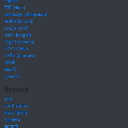
English
हिंदी (Hindi)
മലയാളം (Malayalam)
मराठी (Marathi)
தமிழ் (Tamil)
বাঙালি (Bengali)
ಕನ್ನಡ (Kannada)
ଓଡିଆ (Odia)
অসমীয়া (Asomiya)
ਪੰਜਾਬੀ
తెలుగు
ગુજરાતી
Browse
खबरें
कंपनी समाचार
सफल किसान
साक्षात्कार
बागवानी