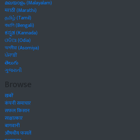
മലയാളം (Malayalam)
मराठी (Marathi)
தமிழ் (Tamil)
বাঙালি (Bengali)
ಕನ್ನಡ (Kannada)
ଓଡିଆ (Odia)
অসমীয়া (Asomiya)
ਪੰਜਾਬੀ
తెలుగు
ગુજરાતી
Browse
खबरें
कंपनी समाचार
सफल किसान
साक्षात्कार
बागवानी
औषधीय फसलें