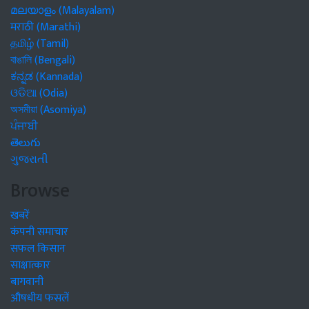
മലയാളം (Malayalam)
मराठी (Marathi)
தமிழ் (Tamil)
বাঙালি (Bengali)
ಕನ್ನಡ (Kannada)
ଓଡିଆ (Odia)
অসমীয়া (Asomiya)
ਪੰਜਾਬੀ
తెలుగు
ગુજરાતી
Browse
खबरें
कंपनी समाचार
सफल किसान
साक्षात्कार
बागवानी
औषधीय फसलें