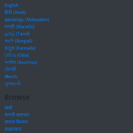
English
हिंदी (Hindi)
മലയാളം (Malayalam)
मराठी (Marathi)
தமிழ் (Tamil)
বাঙালি (Bengali)
ಕನ್ನಡ (Kannada)
ଓଡିଆ (Odia)
অসমীয়া (Asomiya)
ਪੰਜਾਬੀ
తెలుగు
ગુજરાતી
Browse
खबरें
कंपनी समाचार
सफल किसान
साक्षात्कार