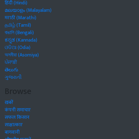
हिंदी (Hindi)
മലയാളം (Malayalam)
मराठी (Marathi)
தமிழ் (Tamil)
বাঙালি (Bengali)
ಕನ್ನಡ (Kannada)
ଓଡିଆ (Odia)
অসমীয়া (Asomiya)
ਪੰਜਾਬੀ
తెలుగు
ગુજરાતી
Browse
खबरें
कंपनी समाचार
सफल किसान
साक्षात्कार
बागवानी