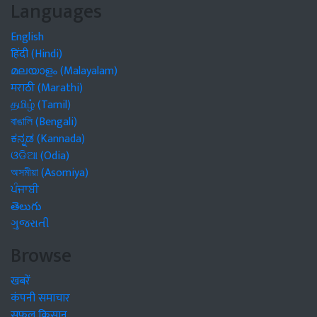
Languages
English
हिंदी (Hindi)
മലയാളം (Malayalam)
मराठी (Marathi)
தமிழ் (Tamil)
বাঙালি (Bengali)
ಕನ್ನಡ (Kannada)
ଓଡିଆ (Odia)
অসমীয়া (Asomiya)
ਪੰਜਾਬੀ
తెలుగు
ગુજરાતી
Browse
खबरें
कंपनी समाचार
सफल किसान