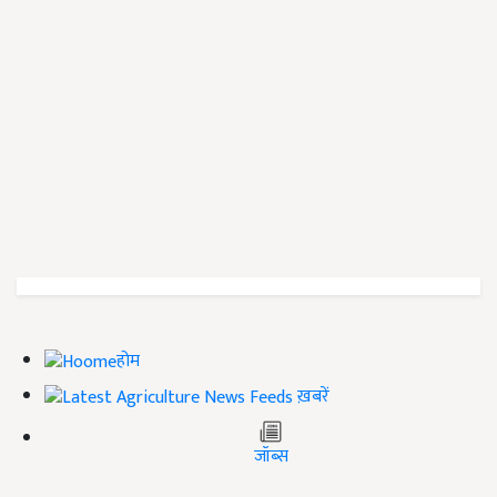
होम
ख़बरें
जॉब्स