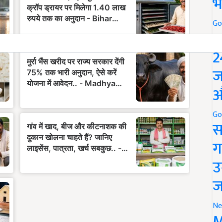
भ
Go
P
2
ज
औ
Go
स
ग
उ
ज
Ne
M