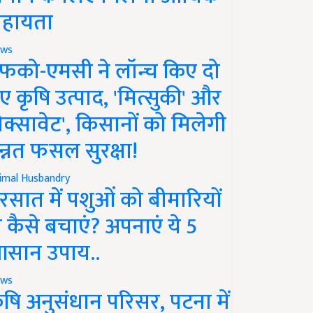
हायता
ws
फको-एमसी ने लॉन्च किए दो
ए कृषि उत्पाद, 'मित्सुकी' और
नेक्सावेट', किसानों को मिलेगी
न्नत फसल सुरक्षा!
imal Husbandry
रसात में पशुओं को बीमारियों
े कैसे बचाएं? अपनाएं ये 5
सान उपाय..
ws
ृषि अनुसंधान परिसर, पटना में