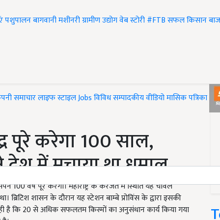
एं
पशुपालन
बागवानी
मशीनरी
ग्रामीण उद्योग
वेब स्टोरी
#FTB
सफल किसान
बाज
ंपनी समाचार
लाइफ स्टाइल
Jobs
विविध
सम्पादकीय
वीडियो
मासिक पत्रिका
#T
र पूरे करेगा 100 साल,
ने देश में मचाय़ा था धमाल
पने 100 वर्ष पूरे करेगा। महाराष्ट्र के करजत में स्थिति यह चावल
 था। ब्रिटिश शासन के दौरान यह स्टेशन बाम्बे प्रोविंस के द्वारा इसकी
T
ी है कि 20 से अधिक सफलतम किस्मों का अनुसंधान कार्य किया गया