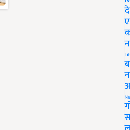
द
ए
क
न
Li
ब
न
आ
Ne
ग
स
ल