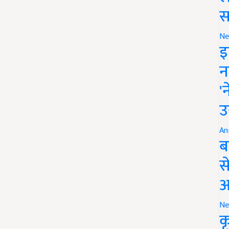
स
Ne
इ
न
'
उ
An
ब
स
आ
Ne
क