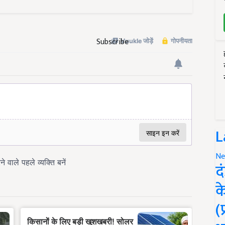
Subscribe
L
Ne
द
क
(