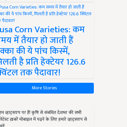
usa Corn Varieties: कम
मय में तैयार हो जाती हैं
क्का की ये पांच किस्में,
िलती है प्रति हेक्टेयर 126.6
्विंटल तक पैदावार!
More Stories
हम व्हाट्सएप पर हैं! कृषि से संबंधित देशभर की सभी
लेटेस्ट ख़बरें मोबाइल में पढ़ने के लिए हमारे व्हाट्सएप से
जुड़ें.