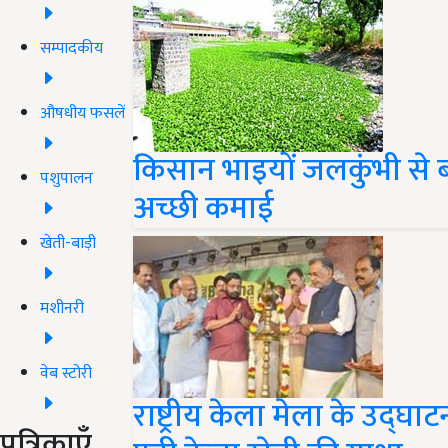
सम्पादकीय
औषधीय फसलें
किसान भाइयों जलकुंभी से
पशुपालन
अच्छी कमाई
खेती-बाड़ी
मशीनरी
वेब स्टोरी
राष्ट्रीय केला मेला के उद्घाट
पत्रिकाएँ