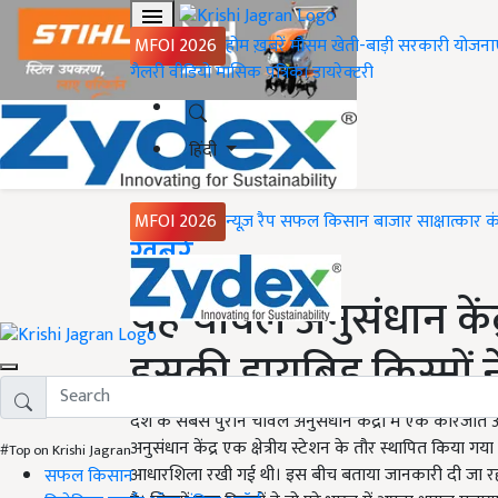
MFOI 2026
होम
ख़बरें
मौसम
खेती-बाड़ी
सरकारी योजना
गैलरी
वीडियो
मासिक पत्रिका
डायरेक्टरी
हिंदी
MFOI 2026
न्यूज़ रैप
सफल किसान
बाजार
साक्षात्कार
क
Home
ख़बरें
यह चावल अनुसंधान केंद्
इसकी हायब्रिड किस्मों 
देश के सबसे पुराने चावल अनुसंधान केंद्रों में एक कारजात अ
अनुसंधान केंद्र एक क्षेत्रीय स्टेशन के तौर स्थापित किया गया
#Top on Krishi Jagran
आधारशिला रखी गई थी। इस बीच बताया जानकारी दी जा रह
सफल किसान