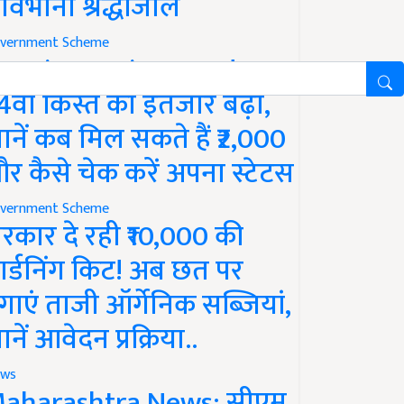
ावभीनी श्रद्धांजलि
vernment Scheme
M Kisan Yojana Update:
4वीं किस्त का इंतजार बढ़ा,
ानें कब मिल सकते हैं ₹2,000
र कैसे चेक करें अपना स्टेटस
vernment Scheme
रकार दे रही ₹10,000 की
ार्डनिंग किट! अब छत पर
गाएं ताजी ऑर्गेनिक सब्जियां,
ानें आवेदन प्रक्रिया..
ws
aharashtra News: सीएम