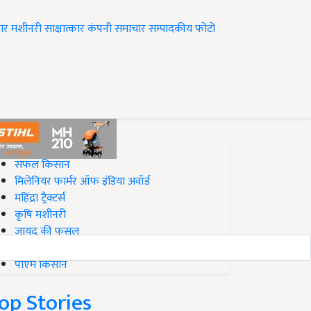
ार
मशीनरी
साक्षात्कार
कंपनी समाचार
सम्पादकीय
फोटो
op on Krishi Jagran
सफल किसान
मिलेनियर फार्मर ऑफ इंडिया अवॉर्ड
महिंद्रा ट्रैक्टर्स
कृषि मशीनरी
जायद की फसल
बिज़नेस आइडियाज
पीएम किसान
op Stories