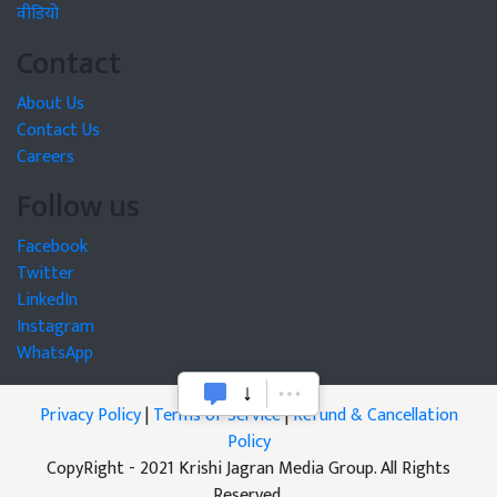
वीडियो
Contact
About Us
Contact Us
Careers
Follow us
Facebook
Twitter
LinkedIn
Instagram
WhatsApp
Privacy Policy
|
Terms of Service
|
Refund & Cancellation
Policy
CopyRight - 2021 Krishi Jagran Media Group. All Rights
Reserved.