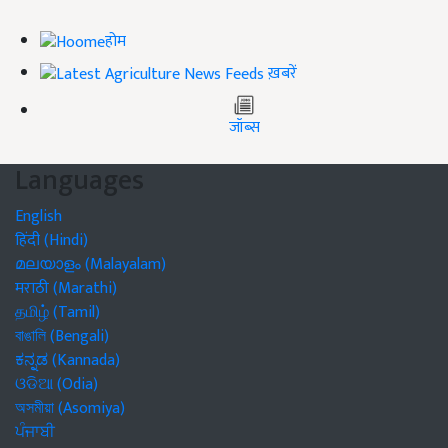
होम
ख़बरें
जॉब्स
Languages
English
हिंदी (Hindi)
മലയാളം (Malayalam)
मराठी (Marathi)
தமிழ் (Tamil)
বাঙালি (Bengali)
ಕನ್ನಡ (Kannada)
ଓଡିଆ (Odia)
অসমীয়া (Asomiya)
ਪੰਜਾਬੀ