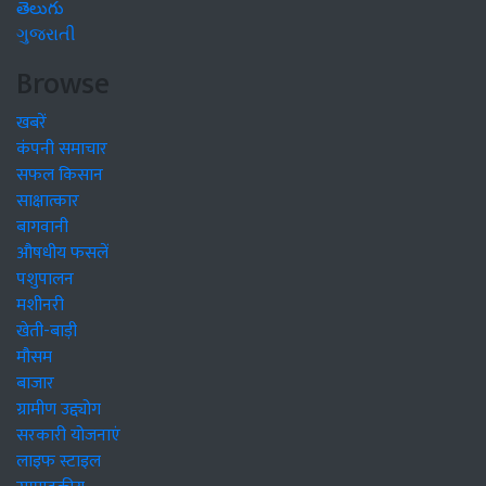
తెలుగు
ગુજરાતી
Browse
खबरें
कंपनी समाचार
सफल किसान
साक्षात्कार
बागवानी
औषधीय फसलें
पशुपालन
मशीनरी
खेती-बाड़ी
मौसम
बाजार
ग्रामीण उद्द्योग
सरकारी योजनाएं
लाइफ स्टाइल