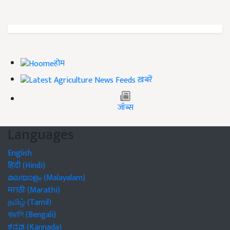
होम
ख़बरें
जॉब्स
Languages
English
हिंदी (Hindi)
മലയാളം (Malayalam)
मराठी (Marathi)
தமிழ் (Tamil)
বাঙালি (Bengali)
ಕನ್ನಡ (Kannada)