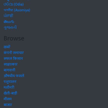
ଓଡିଆ (Odia)
অসমীয়া (Asomiya)
ਪੰਜਾਬੀ
తెలుగు
ગુજરાતી
Browse
खबरें
कंपनी समाचार
सफल किसान
साक्षात्कार
बागवानी
औषधीय फसलें
पशुपालन
मशीनरी
खेती-बाड़ी
मौसम
बाजार