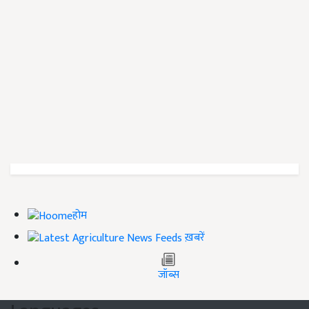
होम
ख़बरें
जॉब्स