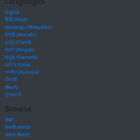
Languages
English
हिंदी (Hindi)
മലയാളം (Malayalam)
मराठी (Marathi)
தமிழ் (Tamil)
বাঙালি (Bengali)
ಕನ್ನಡ (Kannada)
ଓଡିଆ (Odia)
অসমীয়া (Asomiya)
ਪੰਜਾਬੀ
తెలుగు
ગુજરાતી
Browse
खबरें
कंपनी समाचार
सफल किसान