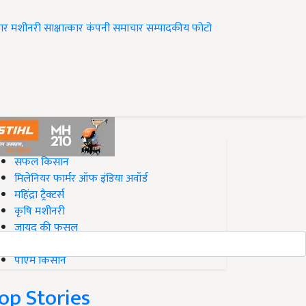
ार
मशीनरी
साक्षात्कार
कंपनी समाचार
सम्पादकीय
फोटो
op on Krishi Jagran
सफल किसान
मिलेनियर फार्मर ऑफ इंडिया अवॉर्ड
महिंद्रा ट्रैक्टर्स
कृषि मशीनरी
जायद की फसल
बिज़नेस आइडियाज
पीएम किसान
op Stories