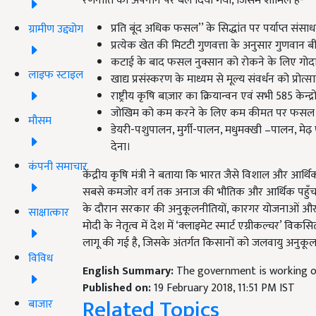
रणनीति को अपनाने पर बल दिया गया, जिसमें शामिल है-
प्रति बूंद अधिक फसल’’ के सिद्धांत पर पर्याप्त संस
ग्रामीण उद्द्योग
प्रत्येक खेत की मिटटी गुणवत्ता के अनुसार गुणवान ब
कटाई के बाद फसल नुक्सान को रोकने के लिए गोदाम
लाइफ स्टाइल
खाद्य प्रसंस्करण के माध्यम से मूल्य संवर्धन को प्रोत्स
राष्ट्रीय कृषि बाज़ार का क्रियान्वन एवं सभी 585 केन्
जोखिम को कम करने के लिए कम कीमत पर फसल 
मौसम
डेयरी-पशुपालन, मुर्गी-पालन, मधुमक्खी –पालन, मे
देना।
कंपनी समाचार
केंद्रीय कृषि मंत्री ने बताया कि भारत जैसे विशाल और आर्
सबसे कमजोर वर्ग तक अनाज की भौतिक और आर्थिक पहुँच स
के दौरान सरकार की अनुकूलनीतियों, कारगर योजनाओं और प्रभाव
साक्षात्कार
मोदी के नेतृत्व में देश में ‘क्लाइमेट स्मार्ट एग्रीकल्चर’ 
लागू की गई है, जिसके अंतर्गत किसानों को जलवायु अनुकूल
विविध
English Summary:
The government is working 
Published on:
19 February 2018, 11:51 PM IST
Related Topics
बाजार