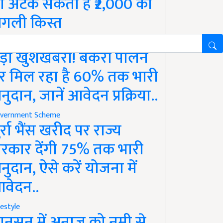
ो अटक सकती है ₹2,000 की
गली किस्त
vernment Scheme
ड़ी खुशखबरी! बकरी पालन
र मिल रहा है 60% तक भारी
नुदान, जानें आवेदन प्रक्रिया..
vernment Scheme
ुर्रा भैंस खरीद पर राज्य
रकार देंगी 75% तक भारी
नुदान, ऐसे करें योजना में
वेदन..
festyle
ानसून में अनाज को नमी से