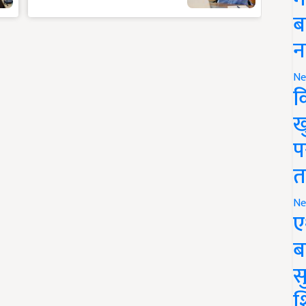
ब
न
Ne
क
ख
प
त
Ne
ए
ब
सु
श