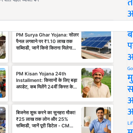
त
अ
Go
ब
प
अ
Go
म
स
अ
आ
Li
म