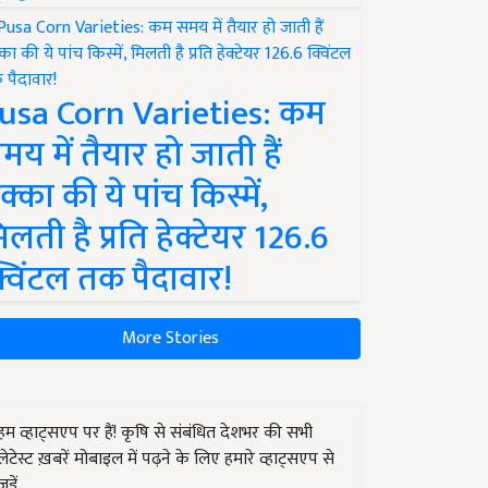
usa Corn Varieties: कम
मय में तैयार हो जाती हैं
क्का की ये पांच किस्में,
िलती है प्रति हेक्टेयर 126.6
्विंटल तक पैदावार!
More Stories
हम व्हाट्सएप पर हैं! कृषि से संबंधित देशभर की सभी
लेटेस्ट ख़बरें मोबाइल में पढ़ने के लिए हमारे व्हाट्सएप से
जुड़ें.