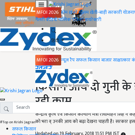
MFOI 2026
होम
ख़बरें
मौसम
खेती-बाड़ी
सरकारी योजना
गैलरी
वीडियो
मासिक पत्रिका
डायरेक्टरी
हिंदी
MFOI 2026
न्यूज़ रैप
सफल किसान
बाजार
साक्षात्कार
क
Home
ख़बरें
किसान आय दो गुनी के इ
रही काम
केंन्द्रीय कृषि एवं किसान कल्याण मंत्री राधामोहन सिंह ने 
को भरा व् उनकी आय को बढ़ा देखना चाहती है। सरकार इस दि
#Top on Krishi Jagran
सफल किसान
Updated on 19 February, 2018 11:51 PM IST