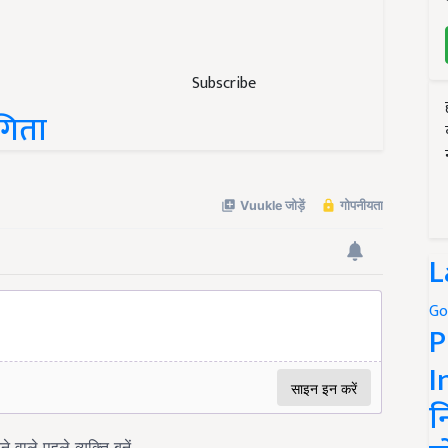
Subscribe
गिता
L
Go
P
I
न