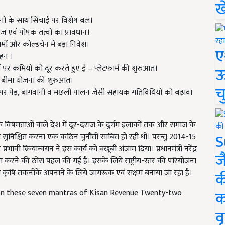
ख
ाधनों के साथ सिंचाई पर विशेष बल।
ीज एवं पोषक तत्वों का प्रावधान।
ों और कोल्डचेन में बड़ा निवेश।
ए
ाहन ।
द्रों पर कमियों को दूर करते हुए ई – प्लेटफार्म की शुरुआत।
ऊ
बीमा योजना की शुरुआत।
च
ढ़ पर पेड़, बागवानी व मछली पालन जैसी सहायक गतिविधियों को बढ़ावा
थिक विषमताओं वाले देश में दूर-दराज के दुर्गम इलाकों तक और समाज के
S
ुनिश्चित करना एक कठिन चुनौती साबित हो रही थी। परन्तु 2014-15
ी क्रियान्वयन ने इस कार्य को बखूबी अंजाम दिया। प्रधानमंत्री नरेंद्र
ज
विकसित करने की ठोस पहल की गई है। इसके लिये राष्ट्रीय-स्तर की परियोजना
 कृषि तकनीकें अपनाने के लिये जागरूक एवं सक्षम बनाया जा रहा है।
क
क
on these seven mantras of Kisan Revenue Twenty-two
वृ