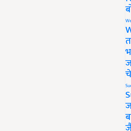
ब
We
W
त
भ
ज
च
Su
S
ज
ब
ज