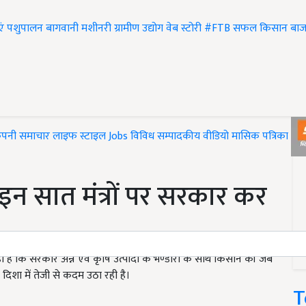
एं
पशुपालन
बागवानी
मशीनरी
ग्रामीण उद्योग
वेब स्टोरी
#FTB
सफल किसान
बाज
ंपनी समाचार
लाइफ स्टाइल
Jobs
विविध
सम्पादकीय
वीडियो
मासिक पत्रिका
#T
न सात मंत्रों पर सरकार कर
कहा है कि सरकार अन्न एवं कृषि उत्पादों के भण्डारो के साथ किसान की जेब
शा में तेजी से कदम उठा रही है।
T