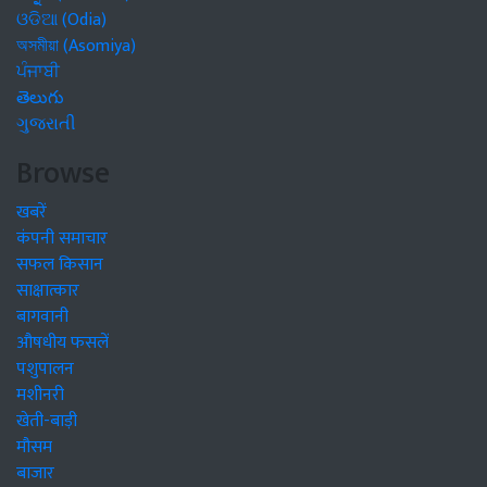
ଓଡିଆ (Odia)
অসমীয়া (Asomiya)
ਪੰਜਾਬੀ
తెలుగు
ગુજરાતી
Browse
खबरें
कंपनी समाचार
सफल किसान
साक्षात्कार
बागवानी
औषधीय फसलें
पशुपालन
मशीनरी
खेती-बाड़ी
मौसम
बाजार