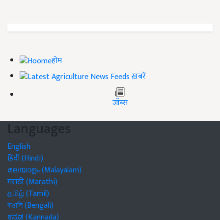
होम
ख़बरें
जॉब्स
Languages
English
हिंदी (Hindi)
മലയാളം (Malayalam)
मराठी (Marathi)
தமிழ் (Tamil)
বাঙালি (Bengali)
ಕನ್ನಡ (Kannada)