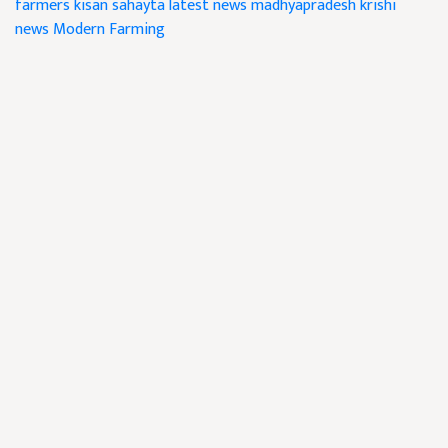
farmers
kisan sahayta
latest news
madhyapradesh krishi
news
Modern Farming