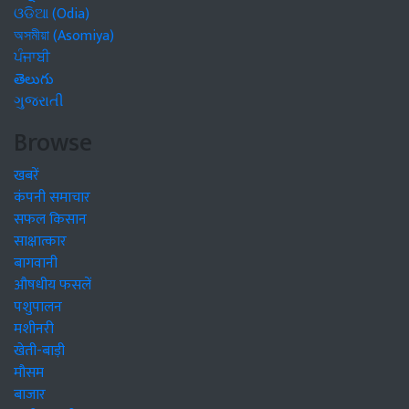
ଓଡିଆ (Odia)
অসমীয়া (Asomiya)
ਪੰਜਾਬੀ
తెలుగు
ગુજરાતી
Browse
खबरें
कंपनी समाचार
सफल किसान
साक्षात्कार
बागवानी
औषधीय फसलें
पशुपालन
मशीनरी
खेती-बाड़ी
मौसम
बाजार