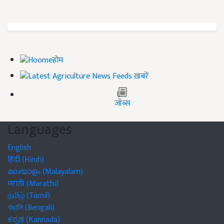
होम
ख़बरें
जॉब्स
Languages
English
हिंदी (Hindi)
മലയാളം (Malayalam)
मराठी (Marathi)
தமிழ் (Tamil)
বাঙালি (Bengali)
ಕನ್ನಡ (Kannada)