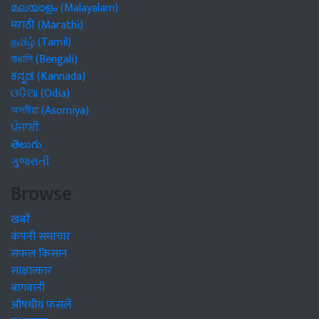
മലയാളം (Malayalam)
मराठी (Marathi)
தமிழ் (Tamil)
বাঙালি (Bengali)
ಕನ್ನಡ (Kannada)
ଓଡିଆ (Odia)
অসমীয়া (Asomiya)
ਪੰਜਾਬੀ
తెలుగు
ગુજરાતી
Browse
खबरें
कंपनी समाचार
सफल किसान
साक्षात्कार
बागवानी
औषधीय फसलें