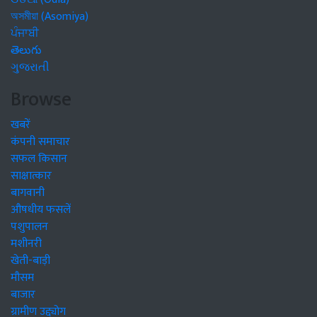
অসমীয়া (Asomiya)
ਪੰਜਾਬੀ
తెలుగు
ગુજરાતી
Browse
खबरें
कंपनी समाचार
सफल किसान
साक्षात्कार
बागवानी
औषधीय फसलें
पशुपालन
मशीनरी
खेती-बाड़ी
मौसम
बाजार
ग्रामीण उद्द्योग