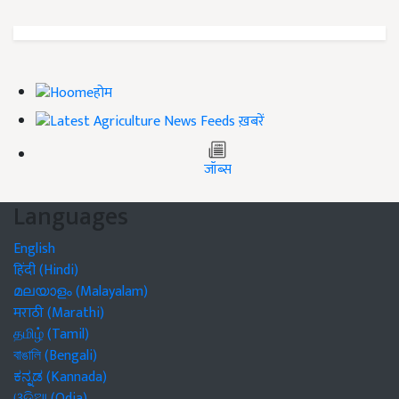
होम
ख़बरें
जॉब्स
Languages
English
हिंदी (Hindi)
മലയാളം (Malayalam)
मराठी (Marathi)
தமிழ் (Tamil)
বাঙালি (Bengali)
ಕನ್ನಡ (Kannada)
ଓଡିଆ (Odia)