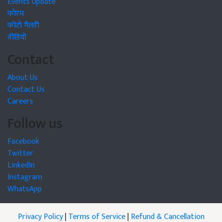
Events Update
फोरम
फोटो गैलरी
वीडियो
Contact
About Us
Contact Us
Careers
Follow us
Facebook
Twitter
LinkedIn
Instagram
WhatsApp
Privacy Policy
|
Terms of Service
|
Refund & Cancellation