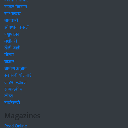
कंपनी समाचार
सफल किसान
साक्षात्कार
बागवानी
औषधीय फसलें
पशुपालन
मशीनरी
खेती-बाड़ी
मौसम
बाजार
ग्रामीण उद्द्योग
सरकारी योजनाएं
लाइफ स्टाइल
सम्पादकीय
जॉब्स
डायरेक्टरी
Magazines
Read Online