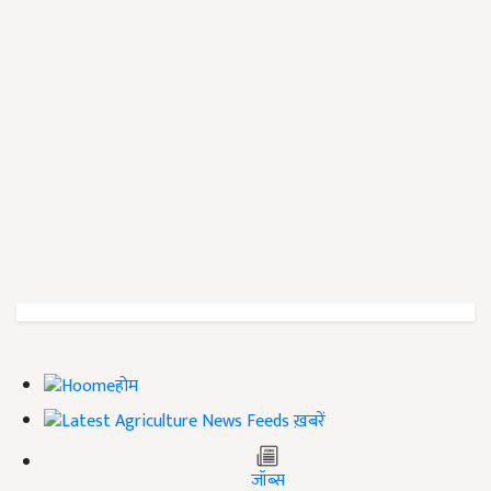
होम
ख़बरें
जॉब्स