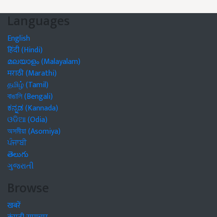
Languages
English
हिंदी (Hindi)
മലയാളം (Malayalam)
मराठी (Marathi)
தமிழ் (Tamil)
বাঙালি (Bengali)
ಕನ್ನಡ (Kannada)
ଓଡିଆ (Odia)
অসমীয়া (Asomiya)
ਪੰਜਾਬੀ
తెలుగు
ગુજરાતી
Browse
खबरें