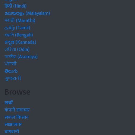
हिंदी (Hindi)
മലയാളം (Malayalam)
मराठी (Marathi)
தமிழ் (Tamil)
বাঙালি (Bengali)
ಕನ್ನಡ (Kannada)
ଓଡିଆ (Odia)
অসমীয়া (Asomiya)
ਪੰਜਾਬੀ
తెలుగు
ગુજરાતી
Browse
खबरें
कंपनी समाचार
सफल किसान
साक्षात्कार
बागवानी