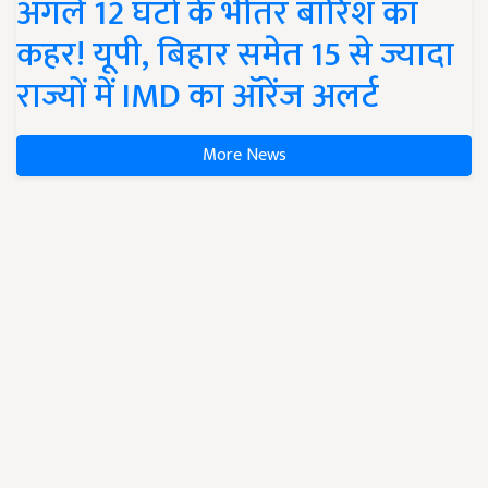
अगले 12 घंटों के भीतर बारिश का
कहर! यूपी, बिहार समेत 15 से ज्यादा
राज्यों में IMD का ऑरेंज अलर्ट
More News