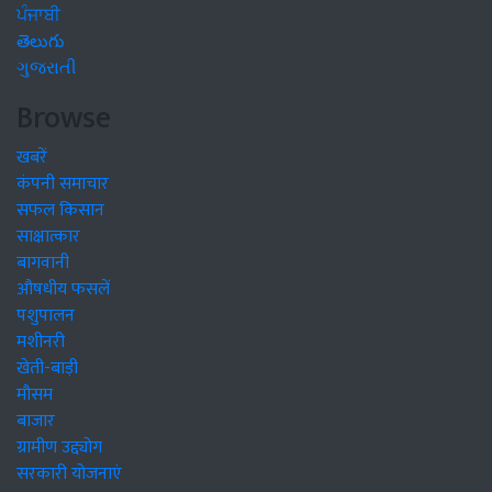
ਪੰਜਾਬੀ
తెలుగు
ગુજરાતી
Browse
खबरें
कंपनी समाचार
सफल किसान
साक्षात्कार
बागवानी
औषधीय फसलें
पशुपालन
मशीनरी
खेती-बाड़ी
मौसम
बाजार
ग्रामीण उद्द्योग
सरकारी योजनाएं