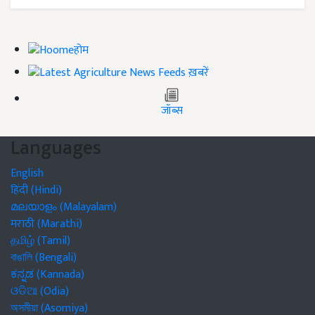
होम
ख़बरें
जॉब्स
Languages
English
हिंदी (Hindi)
മലയാളം (Malayalam)
मराठी (Marathi)
தமிழ் (Tamil)
বাঙালি (Bengali)
ಕನ್ನಡ (Kannada)
ଓଡିଆ (Odia)
অসমীয়া (Asomiya)