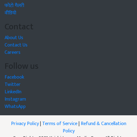
फोटो गैलरी
वीडियो
Contact
About Us
Contact Us
Careers
Follow us
Facebook
Twitter
LinkedIn
Instagram
WhatsApp
Privacy Policy
|
Terms of Service
|
Refund & Cancellation
Policy