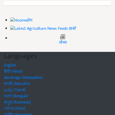
होम
ख़बरें
जॉब्स
Languages
English
हिंदी (Hindi)
മലയാളം (Malayalam)
मराठी (Marathi)
தமிழ் (Tamil)
বাঙালি (Bengali)
ಕನ್ನಡ (Kannada)
ଓଡିଆ (Odia)
অসমীয়া (Asomiya)