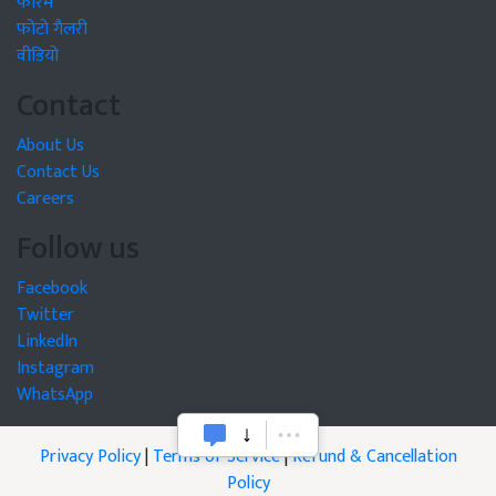
फोरम
फोटो गैलरी
वीडियो
Contact
About Us
Contact Us
Careers
Follow us
Facebook
Twitter
LinkedIn
Instagram
WhatsApp
Privacy Policy
|
Terms of Service
|
Refund & Cancellation
Policy