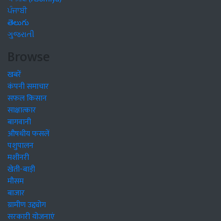
ਪੰਜਾਬੀ
తెలుగు
ગુજરાતી
Browse
खबरें
कंपनी समाचार
सफल किसान
साक्षात्कार
बागवानी
औषधीय फसलें
पशुपालन
मशीनरी
खेती-बाड़ी
मौसम
बाजार
ग्रामीण उद्द्योग
सरकारी योजनाएं