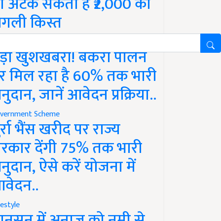
ो अटक सकती है ₹2,000 की
गली किस्त
vernment Scheme
ड़ी खुशखबरी! बकरी पालन
र मिल रहा है 60% तक भारी
नुदान, जानें आवेदन प्रक्रिया..
vernment Scheme
ुर्रा भैंस खरीद पर राज्य
रकार देंगी 75% तक भारी
नुदान, ऐसे करें योजना में
वेदन..
festyle
ानसून में अनाज को नमी से