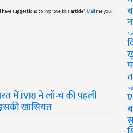
and have suggestions to improve this article?
Mail
me your
ब
न
Ne
क
ख
प
त
 में IVRI ने लॉन्च की पहली
Ne
ए
िए इसकी खासियत
ब
सु
श