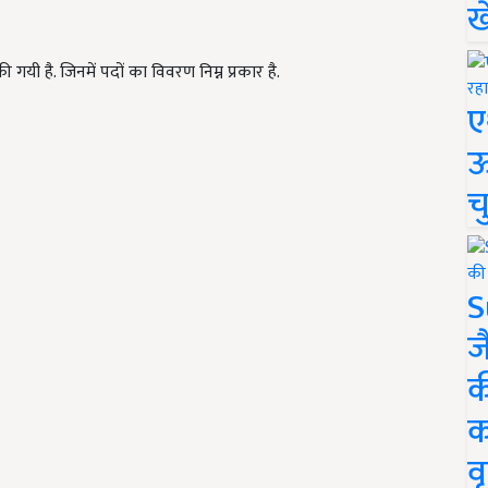
ख
 है. जिनमें पदों का विवरण निम्न प्रकार है.
ए
ऊ
च
S
ज
क
क
वृ