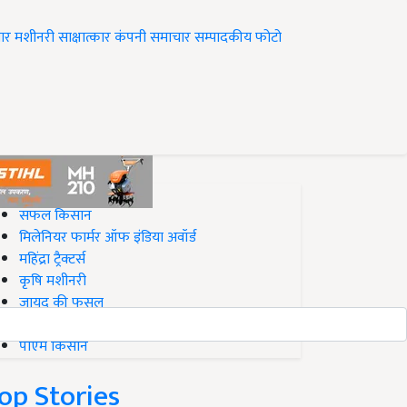
ार
मशीनरी
साक्षात्कार
कंपनी समाचार
सम्पादकीय
फोटो
op on Krishi Jagran
सफल किसान
मिलेनियर फार्मर ऑफ इंडिया अवॉर्ड
महिंद्रा ट्रैक्टर्स
कृषि मशीनरी
जायद की फसल
बिज़नेस आइडियाज
पीएम किसान
op Stories