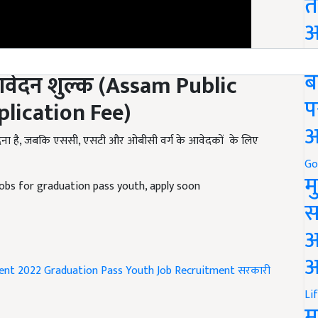
त
अ
ेदन शुल्क (
Assam Public
Go
ब
lication Fee)
प
 देना है, जबकि एससी, एसटी और ओबीसी वर्ग के आवेदकों के लिए
अ
Go
bs for graduation pass youth, apply soon
म
स
अ
ent 2022
Graduation Pass Youth Job Recruitment
सरकारी
आ
Li
म