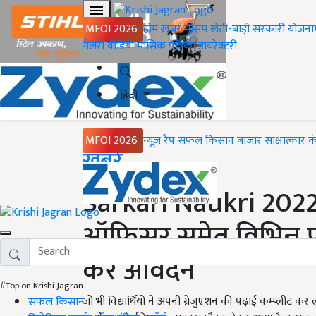
MFOI 2026
होम
ख़बरें
मौसम
खेती-बाड़ी
सरकारी योजना
गैलरी
वीडियो
मासिक पत्रिका
डायरेक्टरी
हिंदी
MFOI 2026
न्यूज़ रैप
सफल किसान
बाजार
साक्षात्कार
क
Home
ख़बरें
Sarkari Naukri 2022 
ऑफिसर समेत विभिन्न पद
करें आवेदन
#Top on Krishi Jagran
जो भी विद्यार्थियों ने अपनी ग्रेजुएशन की पढ़ाई कम्प्लीट
सफल किसान