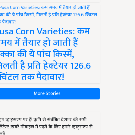
usa Corn Varieties: कम
मय में तैयार हो जाती हैं
क्का की ये पांच किस्में,
िलती है प्रति हेक्टेयर 126.6
्विंटल तक पैदावार!
More Stories
हम व्हाट्सएप पर हैं! कृषि से संबंधित देशभर की सभी
लेटेस्ट ख़बरें मोबाइल में पढ़ने के लिए हमारे व्हाट्सएप से
जुड़ें.