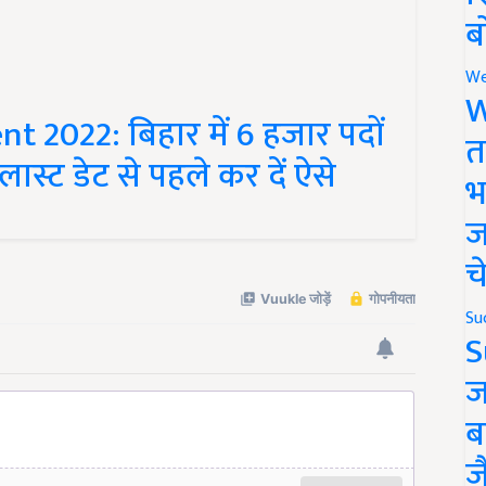
ब
We
2022: बिहार में 6 हजार पदों
W
स्ट डेट से पहले कर दें ऐसे
त
भ
ज
च
Su
S
ज
ब
ज