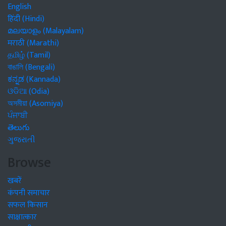
English
हिंदी (Hindi)
മലയാളം (Malayalam)
मराठी (Marathi)
தமிழ் (Tamil)
বাঙালি (Bengali)
ಕನ್ನಡ (Kannada)
ଓଡିଆ (Odia)
অসমীয়া (Asomiya)
ਪੰਜਾਬੀ
తెలుగు
ગુજરાતી
Browse
खबरें
कंपनी समाचार
सफल किसान
साक्षात्कार