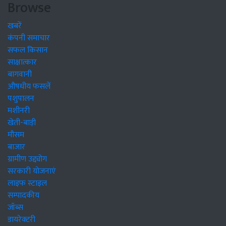
Browse
खबरें
कंपनी समाचार
सफल किसान
साक्षात्कार
बागवानी
औषधीय फसलें
पशुपालन
मशीनरी
खेती-बाड़ी
मौसम
बाजार
ग्रामीण उद्द्योग
सरकारी योजनाएं
लाइफ स्टाइल
सम्पादकीय
जॉब्स
डायरेक्टरी