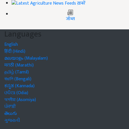
ख़बरें
जॉब्स
Languages
English
हिंदी (Hindi)
മലയാളം (Malayalam)
मराठी (Marathi)
தமிழ் (Tamil)
বাঙালি (Bengali)
ಕನ್ನಡ (Kannada)
ଓଡିଆ (Odia)
অসমীয়া (Asomiya)
ਪੰਜਾਬੀ
తెలుగు
ગુજરાતી