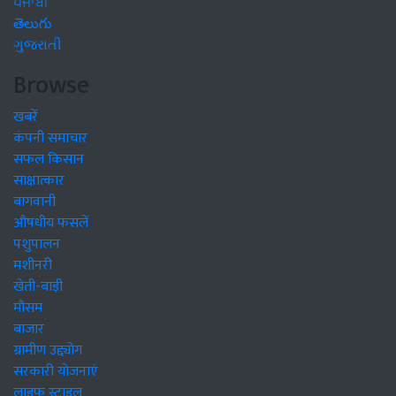
ਪੰਜਾਬੀ
తెలుగు
ગુજરાતી
Browse
खबरें
कंपनी समाचार
सफल किसान
साक्षात्कार
बागवानी
औषधीय फसलें
पशुपालन
मशीनरी
खेती-बाड़ी
मौसम
बाजार
ग्रामीण उद्द्योग
सरकारी योजनाएं
लाइफ स्टाइल