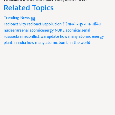
Related Topics
Trending News
radioactivity
radioactivepollution
रेडियोधर्मीप्रदूषण
चेरनोबिल
nucleararsenal
atomicenergy
NUKE
atomicarsenal
russiaukraineconflict
warupdate
how many atomic energy
plant in india
how many atomic bomb in the world