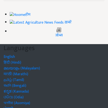
होम
ख़बरें
जॉब्स
Languages
English
हिंदी (Hindi)
മലയാളം (Malayalam)
मराठी (Marathi)
தமிழ் (Tamil)
বাঙালি (Bengali)
ಕನ್ನಡ (Kannada)
ଓଡିଆ (Odia)
অসমীয়া (Asomiya)