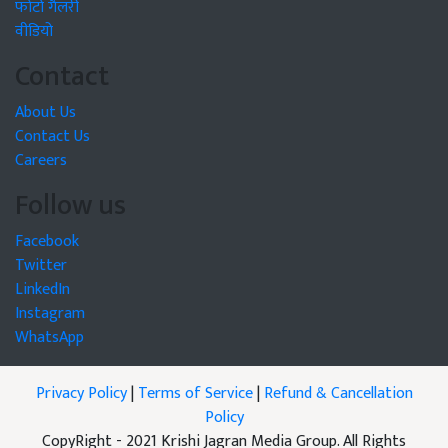
फोटो गैलरी
वीडियो
Contact
About Us
Contact Us
Careers
Follow us
Facebook
Twitter
LinkedIn
Instagram
WhatsApp
Privacy Policy
|
Terms of Service
|
Refund & Cancellation
Policy
CopyRight - 2021 Krishi Jagran Media Group. All Rights