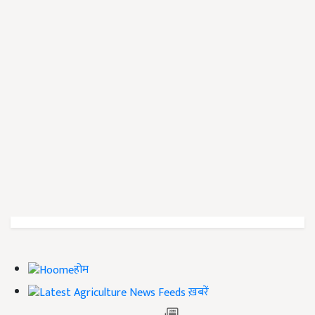
होम
ख़बरें