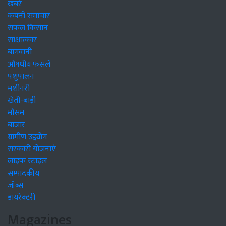
खबरें
कंपनी समाचार
सफल किसान
साक्षात्कार
बागवानी
औषधीय फसलें
पशुपालन
मशीनरी
खेती-बाड़ी
मौसम
बाजार
ग्रामीण उद्द्योग
सरकारी योजनाएं
लाइफ स्टाइल
सम्पादकीय
जॉब्स
डायरेक्टरी
Magazines