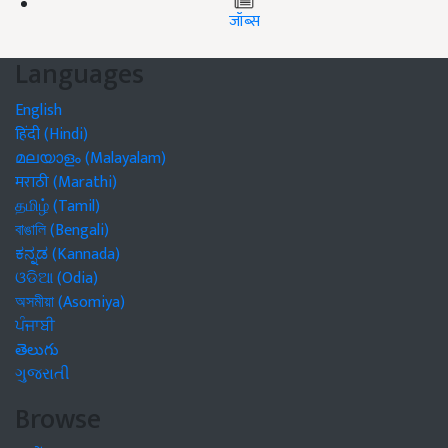
जॉब्स
Languages
English
हिंदी (Hindi)
മലയാളം (Malayalam)
मराठी (Marathi)
தமிழ் (Tamil)
বাঙালি (Bengali)
ಕನ್ನಡ (Kannada)
ଓଡିଆ (Odia)
অসমীয়া (Asomiya)
ਪੰਜਾਬੀ
తెలుగు
ગુજરાતી
Browse