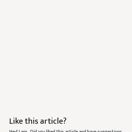
Like this article?
Hey! I am
. Did you liked this article and have suggestions