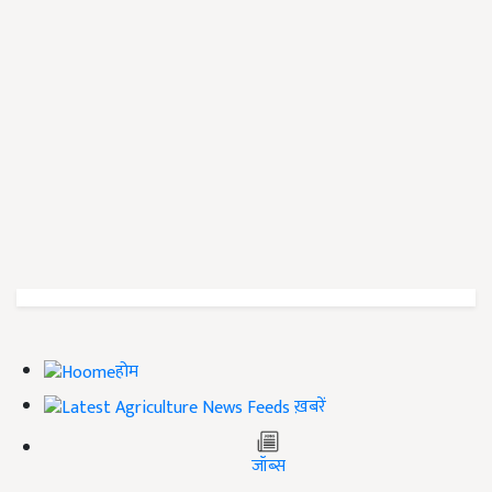
होम
ख़बरें
जॉब्स