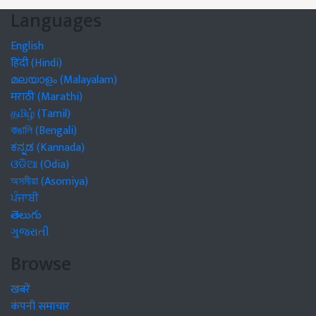
Languages
English
हिंदी (Hindi)
മലയാളം (Malayalam)
मराठी (Marathi)
தமிழ் (Tamil)
বাঙালি (Bengali)
ಕನ್ನಡ (Kannada)
ଓଡିଆ (Odia)
অসমীয়া (Asomiya)
ਪੰਜਾਬੀ
తెలుగు
ગુજરાતી
Browse
खबरें
कंपनी समाचार