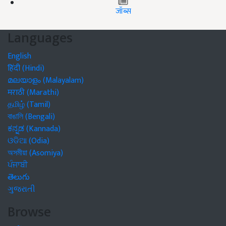
जॉब्स
Languages
English
हिंदी (Hindi)
മലയാളം (Malayalam)
मराठी (Marathi)
தமிழ் (Tamil)
বাঙালি (Bengali)
ಕನ್ನಡ (Kannada)
ଓଡିଆ (Odia)
অসমীয়া (Asomiya)
ਪੰਜਾਬੀ
తెలుగు
ગુજરાતી
Browse