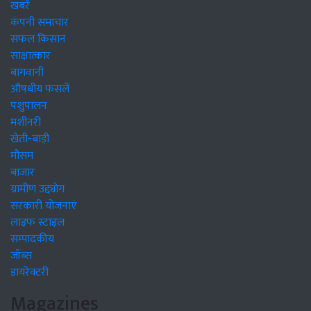
खबरें
कंपनी समाचार
सफल किसान
साक्षात्कार
बागवानी
औषधीय फसलें
पशुपालन
मशीनरी
खेती-बाड़ी
मौसम
बाजार
ग्रामीण उद्द्योग
सरकारी योजनाएं
लाइफ स्टाइल
सम्पादकीय
जॉब्स
डायरेक्टरी
Magazines