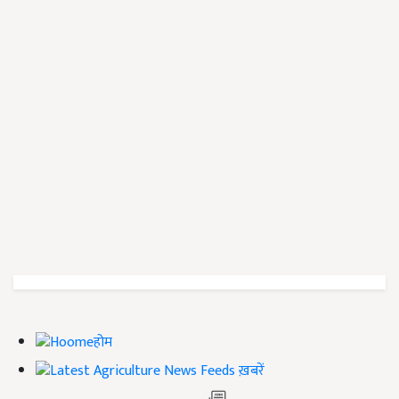
होम
ख़बरें