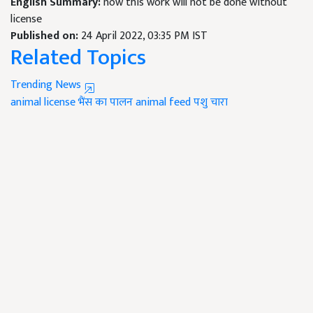
English Summary:
now this work will not be done without
license
Published on:
24 April 2022, 03:35 PM IST
Related Topics
Trending News
animal license
भैंस का पालन
animal feed
पशु चारा