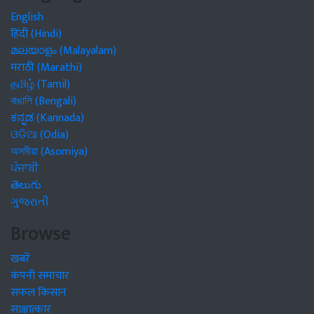
English
हिंदी (Hindi)
മലയാളം (Malayalam)
मराठी (Marathi)
தமிழ் (Tamil)
বাঙালি (Bengali)
ಕನ್ನಡ (Kannada)
ଓଡିଆ (Odia)
অসমীয়া (Asomiya)
ਪੰਜਾਬੀ
తెలుగు
ગુજરાતી
Browse
खबरें
कंपनी समाचार
सफल किसान
साक्षात्कार