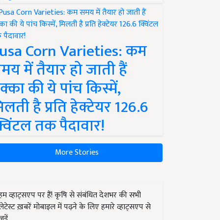
usa Corn Varieties: कम
मय में तैयार हो जाती हैं
क्का की ये पांच किस्में,
िलती है प्रति हेक्टेयर 126.6
्विंटल तक पैदावार!
More Stories
हम व्हाट्सएप पर हैं! कृषि से संबंधित देशभर की सभी
लेटेस्ट ख़बरें मोबाइल में पढ़ने के लिए हमारे व्हाट्सएप से
जुड़ें.