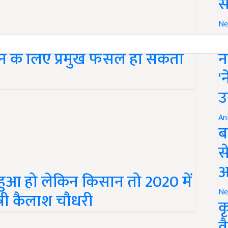
स
Ne
इ
ने के लिए प्रमुख फसल हो सकती
न
'
उ
An
ब
स
आ
हुआ हो लेकिन किसान तो 2020 में
Ne
ंत्री कैलाश चौधरी
क
व