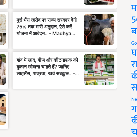
म
5
ब
Go
घ
र
क
स
Ne
ग
क
च