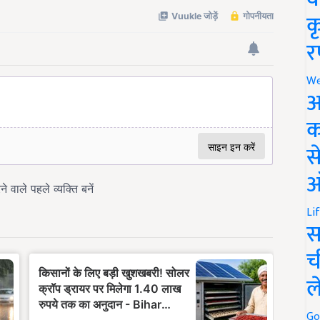
क
र
We
अ
क
स
ऑ
Li
स
च
ल
Go