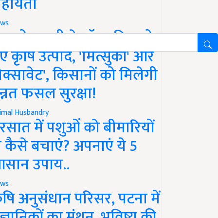
हायता
ws
फको-एमसी ने लॉन्च किए दो
ए कृषि उत्पाद, 'मित्सुकी' और
नेक्सावेट', किसानों को मिलेगी
न्नत फसल सुरक्षा!
imal Husbandry
रसात में पशुओं को बीमारियों
े कैसे बचाएं? अपनाएं ये 5
सान उपाय..
ws
ृषि अनुसंधान परिसर, पटना में
ैज्ञानिकों का मंथन, भविष्य की