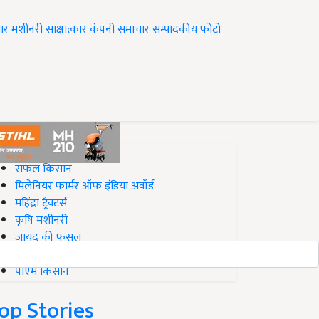
ार
मशीनरी
साक्षात्कार
कंपनी समाचार
सम्पादकीय
फोटो
op on Krishi Jagran
सफल किसान
मिलेनियर फार्मर ऑफ इंडिया अवॉर्ड
महिंद्रा ट्रैक्टर्स
कृषि मशीनरी
जायद की फसल
बिज़नेस आइडियाज
पीएम किसान
op Stories