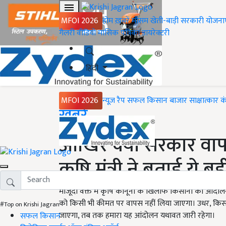
MFOI 2026
होम
ख़बरें
मौसम
खेती-बाड़ी
सरकारी योजना
गैलरी
वीडियो
मासिक पत्रिका
डायरेक्टरी
हिंदी
MFOI 2026
न्यूज़ रैप
सफल किसान
बाजार
साक्षात्कार
क
Home
ख़बरें
आखिर क्यों सरकार वापस
कृषि मंत्री ने बताई ये ब
मौजूदा वक्त में कृषि कानूनों के खिलाफ किसानों का आं
को किसी भी कीमत पर वापस नहीं लिया जाएगा। उधर, किसा
#Top on Krishi Jagran
जाएगा, तब तक हमारा यह आंदोलन यथावत जारी रहेगा।
सफल किसान