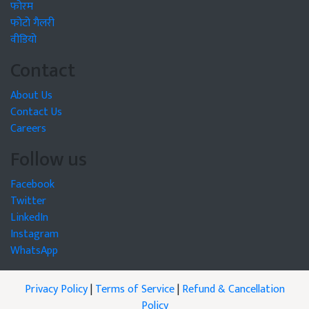
फोरम
फोटो गैलरी
वीडियो
Contact
About Us
Contact Us
Careers
Follow us
Facebook
Twitter
LinkedIn
Instagram
WhatsApp
Privacy Policy
|
Terms of Service
|
Refund & Cancellation
Policy