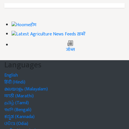
होम
ख़बरें
जॉब्स
Languages
English
हिंदी (Hindi)
മലയാളം (Malayalam)
मराठी (Marathi)
தமிழ் (Tamil)
বাঙালি (Bengali)
ಕನ್ನಡ (Kannada)
ଓଡିଆ (Odia)