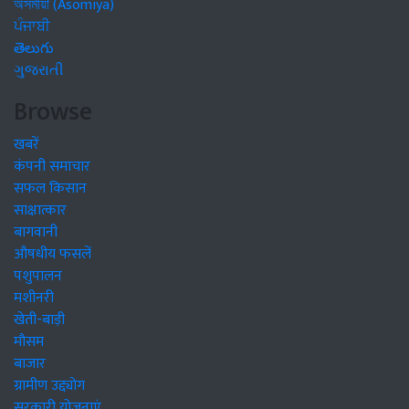
অসমীয়া (Asomiya)
ਪੰਜਾਬੀ
తెలుగు
ગુજરાતી
Browse
खबरें
कंपनी समाचार
सफल किसान
साक्षात्कार
बागवानी
औषधीय फसलें
पशुपालन
मशीनरी
खेती-बाड़ी
मौसम
बाजार
ग्रामीण उद्द्योग
सरकारी योजनाएं