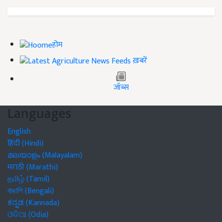
होम
ख़बरें
जॉब्स
Languages
English
हिंदी (Hindi)
മലയാളം (Malayalam)
मराठी (Marathi)
தமிழ் (Tamil)
বাঙালি (Bengali)
ಕನ್ನಡ (Kannada)
ଓଡିଆ (Odia)