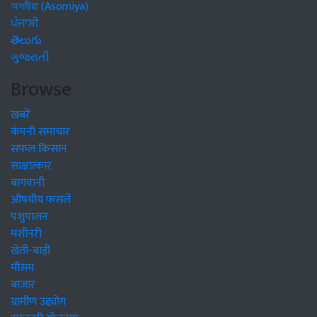
অসমীয়া (Asomiya)
ਪੰਜਾਬੀ
తెలుగు
ગુજરાતી
Browse
खबरें
कंपनी समाचार
सफल किसान
साक्षात्कार
बागवानी
औषधीय फसलें
पशुपालन
मशीनरी
खेती-बाड़ी
मौसम
बाजार
ग्रामीण उद्द्योग