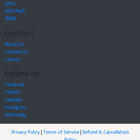
फोरम
फोटो गैलरी
वीडियो
Contact
About Us
Contact Us
Careers
Follow us
Facebook
Twitter
LinkedIn
Instagram
WhatsApp
Privacy Policy
|
Terms of Service
|
Refund & Cancellation
Policy