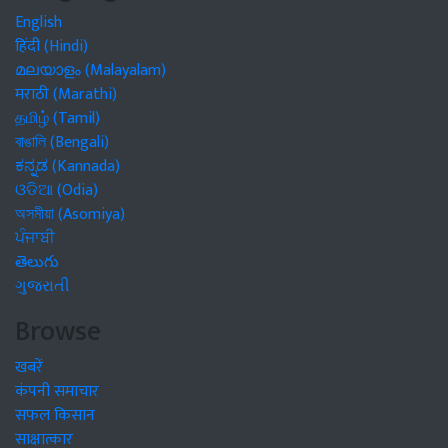
English
हिंदी (Hindi)
മലയാളം (Malayalam)
मराठी (Marathi)
தமிழ் (Tamil)
বাঙালি (Bengali)
ಕನ್ನಡ (Kannada)
ଓଡିଆ (Odia)
অসমীয়া (Asomiya)
ਪੰਜਾਬੀ
తెలుగు
ગુજરાતી
Browse
खबरें
कंपनी समाचार
सफल किसान
साक्षात्कार